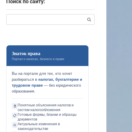
Поиск по сайту:
Поиск:
Знаток права
Портал о налогах, бизнесе и праве
Вы на портале для тех, кто хочет
разбираться в
налогах, бухгалтерии и
трудовом праве
— без юридического
образования.
Понятные объяснения налогов и
🧾
систем налогообложения
Готовые формы, бланки и образцы
📋
документов
Актуальные изменения в
⚖️
законодательстве