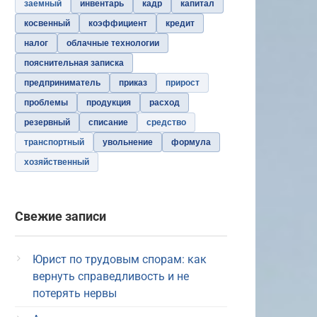
заемный
инвентарь
кадр
капитал
косвенный
коэффициент
кредит
налог
облачные технологии
пояснительная записка
предприниматель
приказ
прирост
проблемы
продукция
расход
резервный
списание
средство
транспортный
увольнение
формула
хозяйственный
Свежие записи
Юрист по трудовым спорам: как
вернуть справедливость и не
потерять нервы