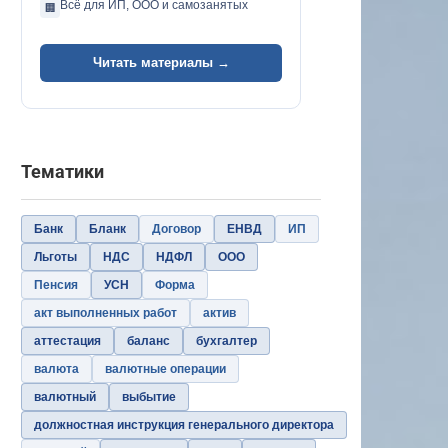
Всё для ИП, ООО и самозанятых
🏢
Читать материалы →
Тематики
Банк
Бланк
Договор
ЕНВД
ИП
Льготы
НДС
НДФЛ
ООО
Пенсия
УСН
Форма
акт выполненных работ
актив
аттестация
баланс
бухгалтер
валюта
валютные операции
валютный
выбытие
должностная инструкция генерального директора