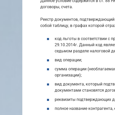
Данное условие содержится в ст. 88 
договоры, счета.
Реестр документов, подтверждающий 
собой таблицу, в графах которой от
код льготы в соответствии с
29.10.2014г. Данный код являе
седьмом разделе налоговой д
вид операции;
сумма операции (необлагаема
организации);
вид документа, который подтв
документами становятся догов
реквизиты подтверждающих док
полное название контрагента, 