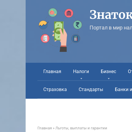
Перейти
к
Знаток
контенту
Портал в мир на
Главная
Налоги
Бизнес
О
Страховка
Стандарты
Банки 
Главная
»
Льготы, выплаты и гарантии