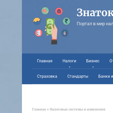
Перейти
к
Знаток
контенту
Портал в мир на
Главная
Налоги
Бизнес
О
Страховка
Стандарты
Банки 
Главная
»
Налоговые системы и изменения