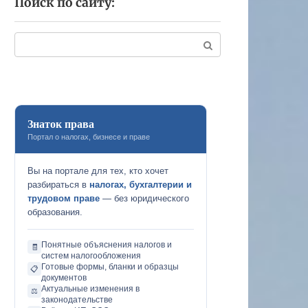
Поиск по сайту:
Поиск:
Знаток права
Портал о налогах, бизнесе и праве
Вы на портале для тех, кто хочет
разбираться в
налогах, бухгалтерии и
трудовом праве
— без юридического
образования.
Понятные объяснения налогов и
🧾
систем налогообложения
Готовые формы, бланки и образцы
📋
документов
Актуальные изменения в
⚖️
законодательстве