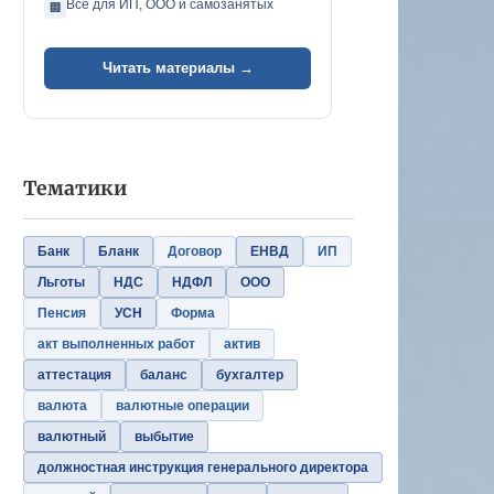
Всё для ИП, ООО и самозанятых
🏢
Читать материалы →
Тематики
Банк
Бланк
Договор
ЕНВД
ИП
Льготы
НДС
НДФЛ
ООО
Пенсия
УСН
Форма
акт выполненных работ
актив
аттестация
баланс
бухгалтер
валюта
валютные операции
валютный
выбытие
должностная инструкция генерального директора