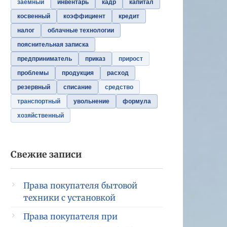
заемный
инвентарь
кадр
капитал
косвенный
коэффициент
кредит
налог
облачные технологии
пояснительная записка
предприниматель
приказ
прирост
проблемы
продукция
расход
резервный
списание
средство
транспортный
увольнение
формула
хозяйственный
Свежие записи
Права покупателя бытовой
техники с установкой
Права покупателя при