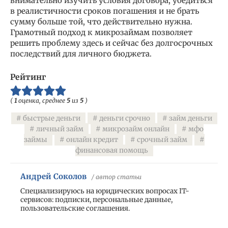
внимательно изучить условия договора, убедиться
в реалистичности сроков погашения и не брать
сумму больше той, что действительно нужна.
Грамотный подход к микрозаймам позволяет
решить проблему здесь и сейчас без долгосрочных
последствий для личного бюджета.
Рейтинг
(
1
оценка, среднее
5
из
5
)
быстрые деньги
деньги срочно
займ деньги
личный займ
микрозайм онлайн
мфо
займы
онлайн кредит
срочный займ
финансовая помощь
Андрей Соколов
/ автор статьи
Специализируюсь на юридических вопросах IT-
сервисов: подписки, персональные данные,
пользовательские соглашения.