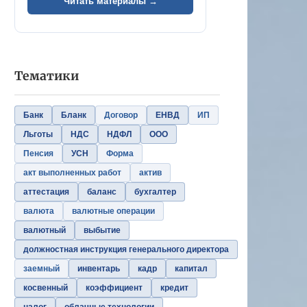
Читать материалы →
Тематики
Банк
Бланк
Договор
ЕНВД
ИП
Льготы
НДС
НДФЛ
ООО
Пенсия
УСН
Форма
акт выполненных работ
актив
аттестация
баланс
бухгалтер
валюта
валютные операции
валютный
выбытие
должностная инструкция генерального директора
заемный
инвентарь
кадр
капитал
косвенный
коэффициент
кредит