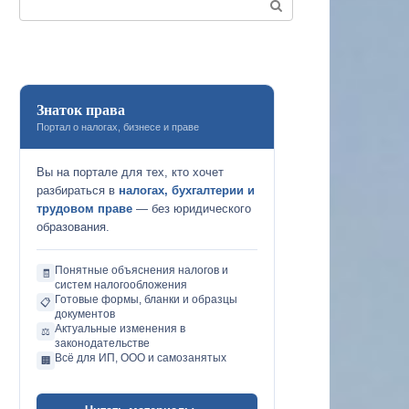
Знаток права
Портал о налогах, бизнесе и праве
Вы на портале для тех, кто хочет
разбираться в
налогах, бухгалтерии и
трудовом праве
— без юридического
образования.
Понятные объяснения налогов и
🧾
систем налогообложения
Готовые формы, бланки и образцы
📋
документов
Актуальные изменения в
⚖️
законодательстве
Всё для ИП, ООО и самозанятых
🏢