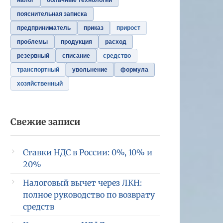
налог
облачные технологии
пояснительная записка
предприниматель
приказ
прирост
проблемы
продукция
расход
резервный
списание
средство
транспортный
увольнение
формула
хозяйственный
Свежие записи
Ставки НДС в России: 0%, 10% и
20%
Налоговый вычет через ЛКН:
полное руководство по возврату
средств