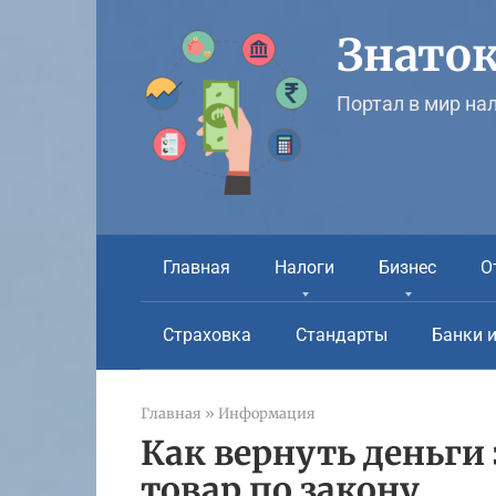
Перейти
к
Знаток
контенту
Портал в мир на
Главная
Налоги
Бизнес
О
Страховка
Стандарты
Банки 
Главная
»
Информация
Как вернуть деньги
товар по закону