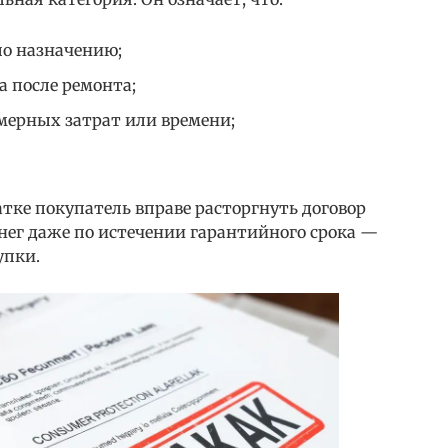
по назначению;
а после ремонта;
мерных затрат или времени;
тке покупатель вправе расторгнуть договор
енег даже по истечении гарантийного срока —
упки.