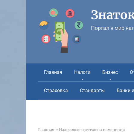
Перейти
к
Знаток
контенту
Портал в мир на
Главная
Налоги
Бизнес
О
Страховка
Стандарты
Банки 
Главная
»
Налоговые системы и изменения