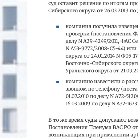
суд оставит решение по итогам пр
Сибирского округа от 26.03.2013 по 
компания получила извещен
проверки (постановления ФА
делу N А29-4249/2011, ФАС Се
N А53-9772/2008-С5-44) или
округа от 24.01.2014 N Ф05-17
Восточно-Сибирского округа 
Уральского округа от 21.09.20
компанию известили о рас
звонком по телефону (пост
01.07.2010 по делу N А72-512
16.03.2009 по делу N А32-1673
В то же время суды допускают во
Постановления Пленума ВАС РФ от 3
возникающих при применении ар