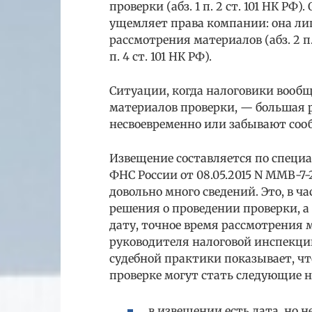
проверки (абз. 1 п. 2 ст. 101 НК РФ
ущемляет права компании: она ли
рассмотрения материалов (абз. 2 п. 
п. 4 ст. 101 НК РФ).
Ситуации, когда налоговики вооб
материалов проверки, — большая р
несвоевременно или забывают соо
Извещение составляется по специ
ФНС России от 08.05.2015 N ММВ-7-
довольно много сведений. Это, в ч
решения о проведении проверки, а
дату, точное время рассмотрения 
руководителя налоговой инспекции
судебной практики показывает, ч
проверке могут стать следующие 
в извещении есть дата, но 