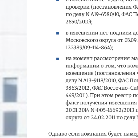
проверки (постановления ФА
по делу N А19-6580/10, ФАС П
2850/2010);
в извещении нет подписи д
Московского округа от 03.09
122389/09-114-864);
на момент рассмотрения ма
информации о том, что ком
извещение (постановления Ф
делу N А13-9118/2010, ФАС По
3863/2012, ФАС Восточно-Сиби
449/2011). При этом реестр
факт получения извещения 
20.01.2014 N Ф05-16692/2013 
округа от 24.02.2011 по делу 
Однако если компания будет наме