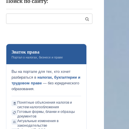
Поиск по сайту:
Поиск:
Знаток права
Портал о налогах, бизнесе и праве
Вы на портале для тех, кто хочет
разбираться в
налогах, бухгалтерии и
трудовом праве
— без юридического
образования.
Понятные объяснения налогов и
🧾
систем налогообложения
Готовые формы, бланки и образцы
📋
документов
Актуальные изменения в
⚖️
законодательстве