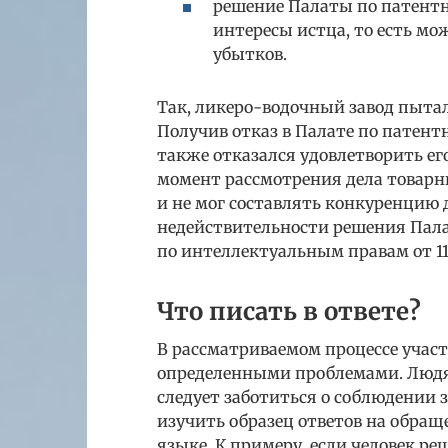
решение Палаты по патент
интересы истца, то есть мо
убытков.
Так, ликеро-водочный завод пыта
Получив отказ в Палате по патент
также отказался удовлетворить его
момент рассмотрения дела товарн
и не мог составлять конкуренцию 
недействительности решения Пала
по интеллектуальным правам от 11 
Что писать в ответе?
В рассматриваемом процессе участ
определенными проблемами. Люд
следует заботиться о соблюдении 
изучить образец ответов на обращ
языке. К примеру, если человек р