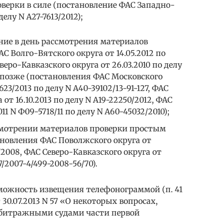
оверки в силе (постановление ФАС Западно-
делу N А27-7613/2012);
ие в день рассмотрения материалов
С Волго-Вятского округа от 14.05.2012 по
веро-Кавказского округа от 26.03.2010 по делу
 позже (постановления ФАС Московского
623/2013 по делу N А40-39102/13-91-127, ФАС
от 16.10.2013 по делу N А19-22250/2012, ФАС
11 N Ф09-5718/11 по делу N А60-45032/2010);
смотрении материалов проверки простым
ановления ФАС Поволжского округа от
0/2008, ФАС Северо-Кавказского округа от
7/2007-4/499-2008-56/70).
зможность извещения телефонограммой (п. 41
0.07.2013 N 57 «О некоторых вопросах,
битражными судами части первой