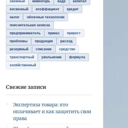
заемный
инвентарь
кадр
капитал
косвенный
коэффициент
кредит
налог
облачные технологии
пояснительная записка
предприниматель
приказ
прирост
проблемы
продукция
расход
резервный
списание
средство
транспортный
увольнение
формула
хозяйственный
Свежие записи
Экспертиза товара: кто
оплачивает и как защитить свои
права