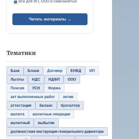
Всё для ИП, ООО и самозанятых
🏢
Читать материалы →
Тематики
Банк
Бланк
Договор
ЕНВД
ИП
Льготы
НДС
НДФЛ
ООО
Пенсия
УСН
Форма
акт выполненных работ
актив
аттестация
баланс
бухгалтер
валюта
валютные операции
валютный
выбытие
должностная инструкция генерального директора