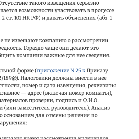
). Отсутствие такого извещения серьезно
шается возможности участвовать в процессе
2 ст. 101 НК РФ) и давать объяснения (абз. 1
ще не извещают компанию о рассмотрении
едкость. Гораздо чаще они делают это
бщить компании важные для нее сведения.
альной форме (
приложение N 25 к
Приказу
2/189@). Налоговики должны внести в нее
астности, номер и дата извещения, реквизиты
 главное — адрес (включая номер комнаты),
материалов проверки, подпись и Ф.И.О.
 (или заместителя руководителя). Анализ
то основанием для отмены решения по
нарушения:
не указано время рассмотрения материалов