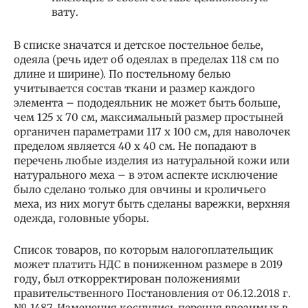
вату.
В списке значатся и детское постельное белье,
одеяла (речь идет об одеялах в пределах 118 см по
длине и ширине). По постельному белью
учитывается состав ткани и размер каждого
элемента – пододеяльник не может быть больше,
чем 125 х 70 см, максимальный размер простыней
органичен параметрами 117 х 100 см, для наволочек
пределом является 40 х 40 см. Не попадают в
перечень любые изделия из натуральной кожи или
натурального меха – в этом аспекте исключение
было сделано только для овчины и кроличьего
меха, из них могут быть сделаны варежки, верхняя
одежда, головные уборы.
Список товаров, по которым налогоплательщик
может платить НДС в пониженном размере в 2019
году, был откорректирован положениями
правительственного Постановления от 06.12.2018 г.
№ 1487. Изменения коснулись перечня ввозимых в