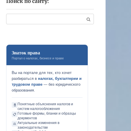
Поиск по сайту:
Поиск:
Знаток права
Портал о налогах, бизнесе и праве
Вы на портале для тех, кто хочет
разбираться в
налогах, бухгалтерии и
трудовом праве
— без юридического
образования.
Понятные объяснения налогов и
🧾
систем налогообложения
Готовые формы, бланки и образцы
📋
документов
Актуальные изменения в
⚖️
законодательстве