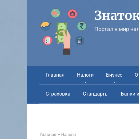
Перейти
к
Знаток
контенту
Портал в мир на
Главная
Налоги
Бизнес
О
Страховка
Стандарты
Банки 
Главная
»
Налоги