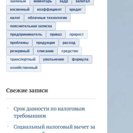
заемный
инвентарь
кадр
капитал
косвенный
коэффициент
кредит
налог
облачные технологии
пояснительная записка
предприниматель
приказ
прирост
проблемы
продукция
расход
резервный
списание
средство
транспортный
увольнение
формула
хозяйственный
Свежие записи
Срок давности по налоговым
требованиям
Социальный налоговый вычет за