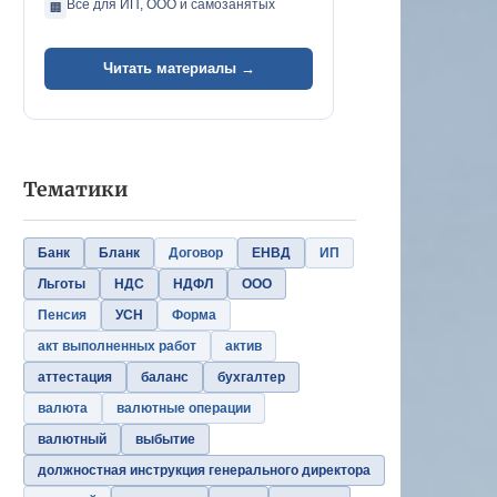
Всё для ИП, ООО и самозанятых
🏢
Читать материалы →
Тематики
Банк
Бланк
Договор
ЕНВД
ИП
Льготы
НДС
НДФЛ
ООО
Пенсия
УСН
Форма
акт выполненных работ
актив
аттестация
баланс
бухгалтер
валюта
валютные операции
валютный
выбытие
должностная инструкция генерального директора