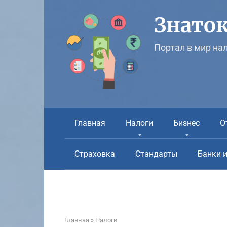
Перейти
к
Знаток
контенту
Портал в мир на
Главная
Налоги
Бизнес
О
Страховка
Стандарты
Банки 
Главная
»
Налоги