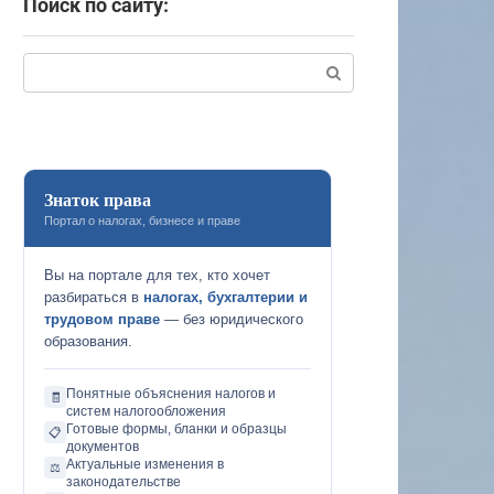
Поиск по сайту:
Поиск:
Знаток права
Портал о налогах, бизнесе и праве
Вы на портале для тех, кто хочет
разбираться в
налогах, бухгалтерии и
трудовом праве
— без юридического
образования.
Понятные объяснения налогов и
🧾
систем налогообложения
Готовые формы, бланки и образцы
📋
документов
Актуальные изменения в
⚖️
законодательстве