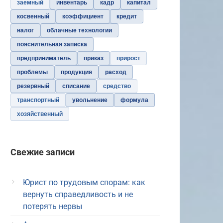
заемный
инвентарь
кадр
капитал
косвенный
коэффициент
кредит
налог
облачные технологии
пояснительная записка
предприниматель
приказ
прирост
проблемы
продукция
расход
резервный
списание
средство
транспортный
увольнение
формула
хозяйственный
Свежие записи
Юрист по трудовым спорам: как
вернуть справедливость и не
потерять нервы