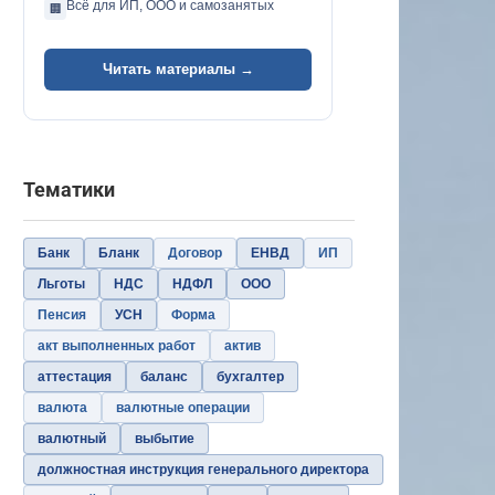
Всё для ИП, ООО и самозанятых
🏢
Читать материалы →
Тематики
Банк
Бланк
Договор
ЕНВД
ИП
Льготы
НДС
НДФЛ
ООО
Пенсия
УСН
Форма
акт выполненных работ
актив
аттестация
баланс
бухгалтер
валюта
валютные операции
валютный
выбытие
должностная инструкция генерального директора