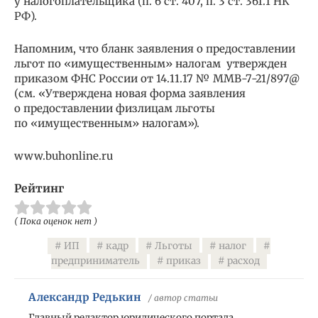
у налогоплательщика (п. 6 ст. 407, п. 3 ст. 361.1 НК
РФ).
Напомним, что бланк заявления о предоставлении
льгот по «имущественным» налогам утвержден
приказом ФНС России от 14.11.17 № ММВ-7-21/897@
(см. «Утверждена новая форма заявления
о предоставлении физлицам льготы
по «имущественным» налогам»).
www.buhonline.ru
Рейтинг
( Пока оценок нет )
ИП
кадр
Льготы
налог
предприниматель
приказ
расход
Александр Редькин
/ автор статьи
Главный редактор юридического портала.