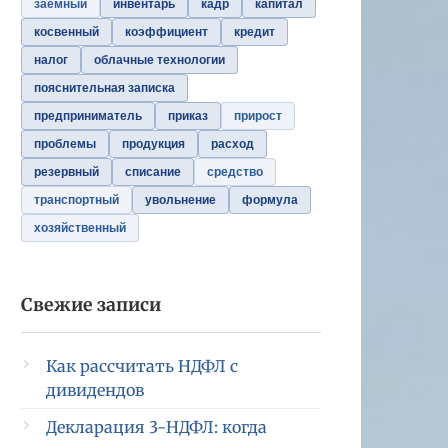
заемный
инвентарь
кадр
капитал
косвенный
коэффициент
кредит
налог
облачные технологии
пояснительная записка
предприниматель
приказ
прирост
проблемы
продукция
расход
резервный
списание
средство
транспортный
увольнение
формула
хозяйственный
Свежие записи
Как рассчитать НДФЛ с
дивидендов
Декларация 3-НДФЛ: когда