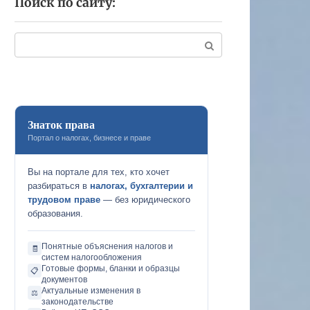
Поиск по сайту:
Поиск:
Знаток права
Портал о налогах, бизнесе и праве
Вы на портале для тех, кто хочет
разбираться в
налогах, бухгалтерии и
трудовом праве
— без юридического
образования.
Понятные объяснения налогов и
🧾
систем налогообложения
Готовые формы, бланки и образцы
📋
документов
Актуальные изменения в
⚖️
законодательстве