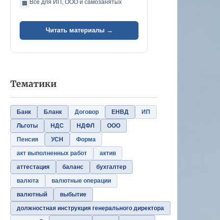
Всё для ИП, ООО и самозанятых
🏢
Читать материалы →
Тематики
Банк
Бланк
Договор
ЕНВД
ИП
Льготы
НДС
НДФЛ
ООО
Пенсия
УСН
Форма
акт выполненных работ
актив
аттестация
баланс
бухгалтер
валюта
валютные операции
валютный
выбытие
должностная инструкция генерального директора