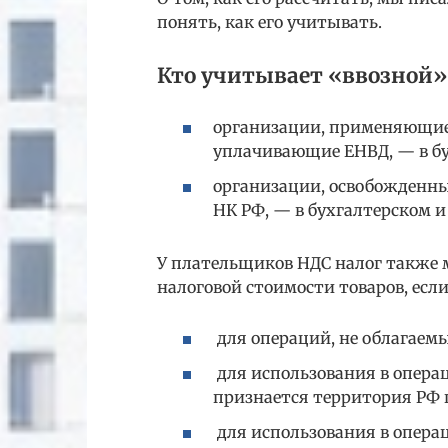
понять, как его учитывать.
Кто учитывает «ввозной»
организации, применяющие
уплачивающие ЕНВД, — в бу
организации, освобожденные
НК РФ, — в бухгалтерском и н
У плательщиков НДС налог также 
налоговой стоимости товаров, есл
для операций, не облагаемых 
для использования в опера
признается территория РФ под
для использования в опера