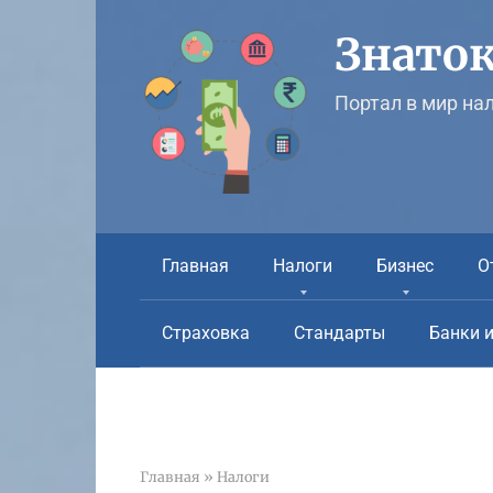
Перейти
к
Знаток
контенту
Портал в мир на
Главная
Налоги
Бизнес
О
Страховка
Стандарты
Банки 
Главная
»
Налоги