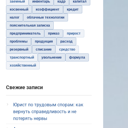
заемный
инвентарь
кадр
капитал
косвенный
коэффициент
кредит
налог
облачные технологии
пояснительная записка
предприниматель
приказ
прирост
проблемы
продукция
расход
резервный
списание
средство
транспортный
увольнение
формула
хозяйственный
Свежие записи
Юрист по трудовым спорам: как
вернуть справедливость и не
потерять нервы