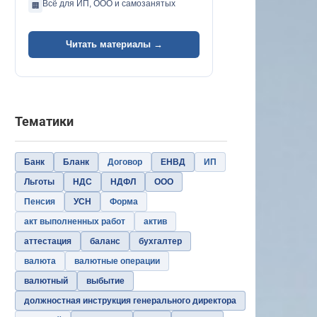
Всё для ИП, ООО и самозанятых
🏢
Читать материалы →
Тематики
Банк
Бланк
Договор
ЕНВД
ИП
Льготы
НДС
НДФЛ
ООО
Пенсия
УСН
Форма
акт выполненных работ
актив
аттестация
баланс
бухгалтер
валюта
валютные операции
валютный
выбытие
должностная инструкция генерального директора