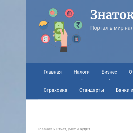
Перейти
к
Знаток
контенту
Портал в мир на
Главная
Налоги
Бизнес
О
Страховка
Стандарты
Банки 
Главная
»
Отчет, учет и аудит