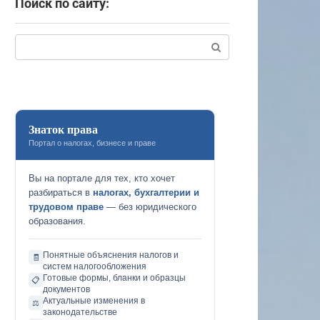
Поиск по сайту:
Поиск:
Знаток права
Портал о налогах, бизнесе и праве
Вы на портале для тех, кто хочет
разбираться в
налогах, бухгалтерии и
трудовом праве
— без юридического
образования.
Понятные объяснения налогов и
🧾
систем налогообложения
Готовые формы, бланки и образцы
📋
документов
Актуальные изменения в
⚖️
законодательстве