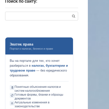
Поиск по сайту:
Поиск:
Знаток права
Портал о налогах, бизнесе и праве
Вы на портале для тех, кто хочет
разбираться в
налогах, бухгалтерии и
трудовом праве
— без юридического
образования.
Понятные объяснения налогов и
🧾
систем налогообложения
Готовые формы, бланки и образцы
📋
документов
Актуальные изменения в
⚖️
законодательстве