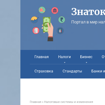
Перейти
к
Знаток
контенту
Портал в мир на
Главная
Налоги
Бизнес
О
Страховка
Стандарты
Банки 
Главная
»
Налоговые системы и изменения