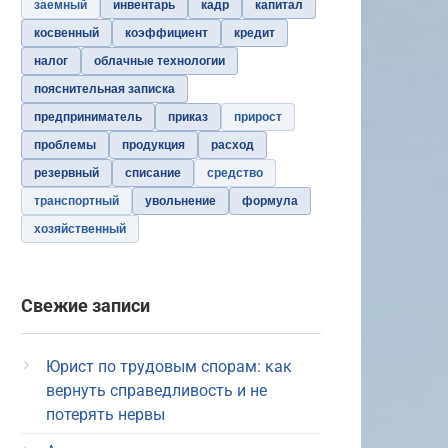
заемный
инвентарь
кадр
капитал
косвенный
коэффициент
кредит
налог
облачные технологии
пояснительная записка
предприниматель
приказ
прирост
проблемы
продукция
расход
резервный
списание
средство
транспортный
увольнение
формула
хозяйственный
Свежие записи
Юрист по трудовым спорам: как
вернуть справедливость и не
потерять нервы