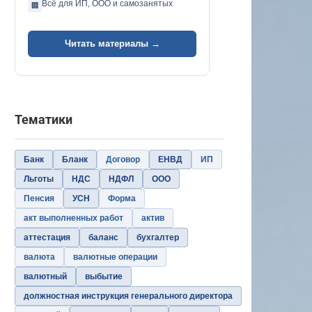
Всё для ИП, ООО и самозанятых
🏢
Читать материалы →
Тематики
Банк
Бланк
Договор
ЕНВД
ИП
Льготы
НДС
НДФЛ
ООО
Пенсия
УСН
Форма
акт выполненных работ
актив
аттестация
баланс
бухгалтер
валюта
валютные операции
валютный
выбытие
должностная инструкция генерального директора