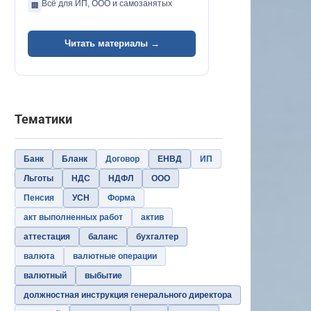
Всё для ИП, ООО и самозанятых
🏢
Читать материалы →
Тематики
Банк
Бланк
Договор
ЕНВД
ИП
Льготы
НДС
НДФЛ
ООО
Пенсия
УСН
Форма
акт выполненных работ
актив
аттестация
баланс
бухгалтер
валюта
валютные операции
валютный
выбытие
должностная инструкция генерального директора