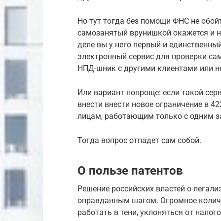
Но тут тогда без помощи ФНС не обойт
самозанятый врунишкой окажется и на
деле вы у него первый и единственны
электронный сервис для проверки са
НПД-шник с другими клиентами или н
Или вариант попроще: если такой сер
внести внести новое ограничение в 4
лицам, работающим только с одним з
Тогда вопрос отпадет сам собой.
О пользе патентов
Решение российских властей о легали
оправданным шагом. Огромное количе
работать в тени, уклоняться от налог