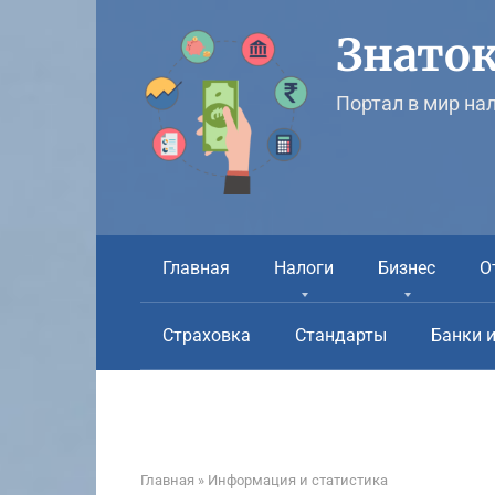
Перейти
к
Знаток
контенту
Портал в мир на
Главная
Налоги
Бизнес
О
Страховка
Стандарты
Банки 
Главная
»
Информация и статистика