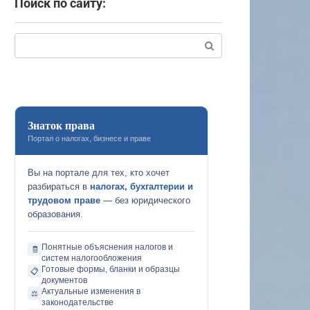
Поиск по сайту:
Поиск:
Знаток права
Портал о налогах, бизнесе и праве
Вы на портале для тех, кто хочет
разбираться в
налогах, бухгалтерии и
трудовом праве
— без юридического
образования.
Понятные объяснения налогов и
🧾
систем налогообложения
Готовые формы, бланки и образцы
📋
документов
Актуальные изменения в
⚖️
законодательстве