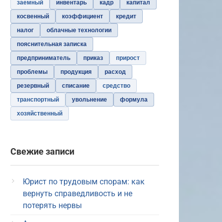
заемный
инвентарь
кадр
капитал
косвенный
коэффициент
кредит
налог
облачные технологии
пояснительная записка
предприниматель
приказ
прирост
проблемы
продукция
расход
резервный
списание
средство
транспортный
увольнение
формула
хозяйственный
Свежие записи
Юрист по трудовым спорам: как
вернуть справедливость и не
потерять нервы