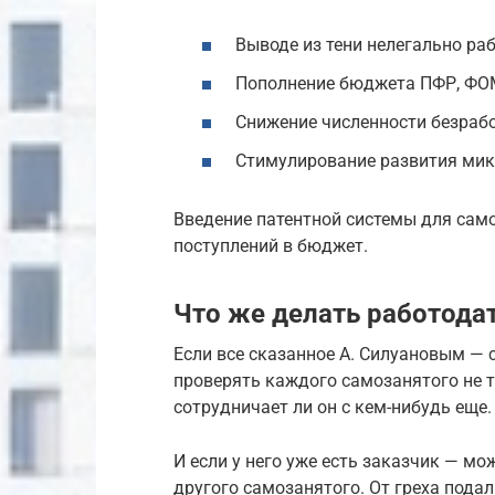
Выводе из тени нелегально ра
Пополнение бюджета ПФР, ФО
Снижение численности безрабо
Стимулирование развития мик
Введение патентной системы для сам
поступлений в бюджет.
Что же делать работода
Если все сказанное А. Силуановым — с
проверять каждого самозанятого не то
сотрудничает ли он с кем-нибудь еще.
И если у него уже есть заказчик — мо
другого самозанятого. От греха пода