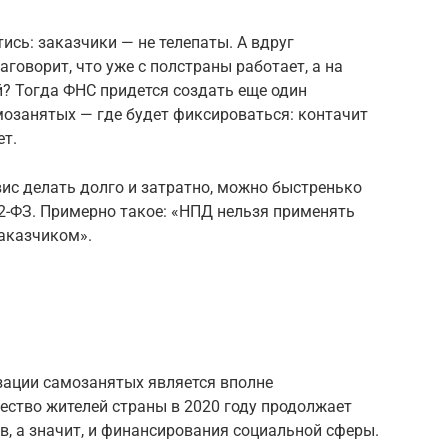
ись: заказчики — не телепаты. А вдруг
говорит, что уже с полстраны работает, а на
й? Тогда ФНС придется создать еще один
мозанятых — где будет фиксироваться: контачит
ет.
вис делать долго и затратно, можно быстренько
22-ФЗ. Примерно такое: «НПД нельзя применять
аказчиком».
зации самозанятых является вполне
ство жителей страны в 2020 году продолжает
ов, а значит, и финансирования социальной сферы.