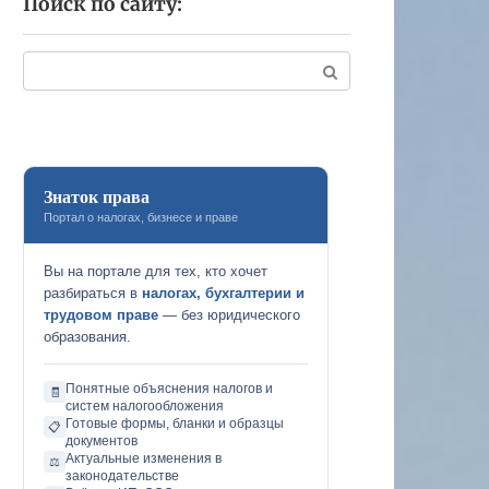
Поиск по сайту:
Поиск:
Знаток права
Портал о налогах, бизнесе и праве
Вы на портале для тех, кто хочет
разбираться в
налогах, бухгалтерии и
трудовом праве
— без юридического
образования.
Понятные объяснения налогов и
🧾
систем налогообложения
Готовые формы, бланки и образцы
📋
документов
Актуальные изменения в
⚖️
законодательстве