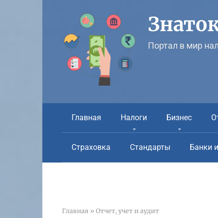
Перейти
к
Знаток
контенту
Портал в мир на
Главная
Налоги
Бизнес
О
Страховка
Стандарты
Банки 
Главная
»
Отчет, учет и аудит