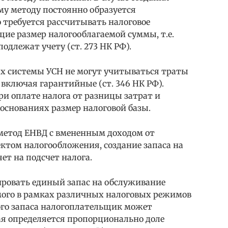
му методу постоянно образуется
о требуется рассчитывать налоговое
ие размер налогооблагаемой суммы, т.е.
одлежат учету (ст. 273 НК РФ).
х системы УСН не могут учитываться траты
включая гарантийные (ст. 346 НК РФ).
и оплате налога от разницы затрат и
снованиях размер налоговой базы.
метод ЕНВД с вмененным доходом от
ктом налогообложения, создание запаса на
т на подсчет налога.
ровать единый запас на обслуживание
мого в рамках различных налоговых режимов
ого запаса налогоплательщик может
ая определяется пропорционально доле