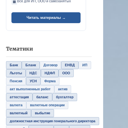
Всё для ИП, ООО и самозанятых
🏢
Читать материалы →
Тематики
Банк
Бланк
Договор
ЕНВД
ИП
Льготы
НДС
НДФЛ
ООО
Пенсия
УСН
Форма
акт выполненных работ
актив
аттестация
баланс
бухгалтер
валюта
валютные операции
валютный
выбытие
должностная инструкция генерального директора