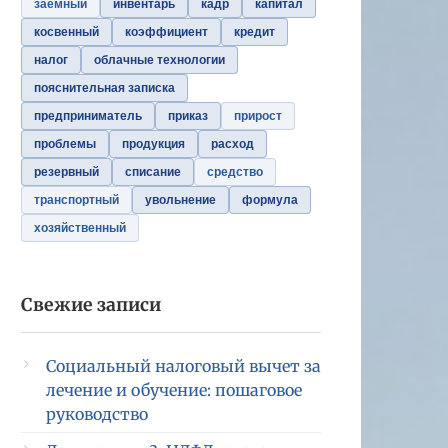
заемный
инвентарь
кадр
капитал
косвенный
коэффициент
кредит
налог
облачные технологии
пояснительная записка
предприниматель
приказ
прирост
проблемы
продукция
расход
резервный
списание
средство
транспортный
увольнение
формула
хозяйственный
Свежие записи
Социальный налоговый вычет за
лечение и обучение: пошаговое
руководство