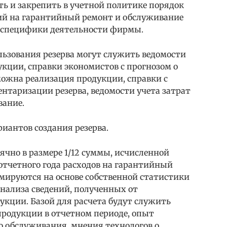
ь и закрепить в учетной политике порядок
ий на гарантийный ремонт и обслуживание
и специфики деятельности фирмы.
льзования резерва могут служить ведомости
укции, справки экономистов с прогнозом о
зможна реализация продукции, справки с
ентаризации резерва, ведомости учета затрат
вание.
риантов создания резерва.
сячно в размере 1/12 суммы, исчисленной
отчетного года расходов на гарантийный
мируются на основе собственной статистики
нализа сведений, полученных от
укции. Базой для расчета будут служить
продукции в отчетном периоде, опыт
о обслуживания, мнения технологов о