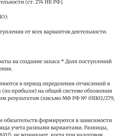
ельности (ст. 274 НК РФ).
О):
тупления от всех вариантов деятельности.
аты на создание запаса * Доля поступлений
ения.
ляются в период определения отчислений в
зы (по прибыли) на общей системе обложения
м результатом (письмо МФ РФ № 031102/279,
ие обязательств формируются в зависимости
 вида учета разными вариантами. Разницы,
/02), не возникают, когда при налоговом