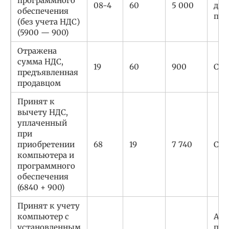
программного
08-4
60
5 000
док
обеспечения
про
(без учета НДС)
(5900 — 900)
Отражена
сумма НДС,
19
60
900
Сче
предъявленная
продавцом
Принят к
вычету НДС,
уплаченный
при
приобретении
68
19
7 740
Сче
компьютера и
программного
обеспечения
(6840 + 900)
Принят к учету
компьютер с
Акт
установленным
пер