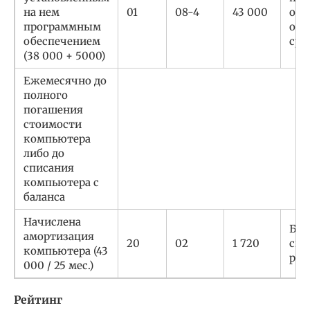
на нем
01
08-4
43 000
объ
программным
осн
обеспечением
сре
(38 000 + 5000)
Ежемесячно до
полного
погашения
стоимости
компьютера
либо до
списания
компьютера с
баланса
Начислена
Бух
амортизация
20
02
1 720
спр
компьютера (43
рас
000 / 25 мес.)
Рейтинг