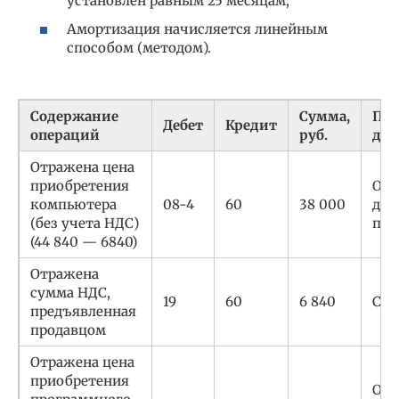
установлен равным 25 месяцам,
Амортизация начисляется линейным
способом (методом).
Содержание
Сумма,
Пе
Дебет
Кредит
операций
руб.
док
Отражена цена
приобретения
Отг
компьютера
08-4
60
38 000
док
(без учета НДС)
про
(44 840 — 6840)
Отражена
сумма НДС,
19
60
6 840
Сче
предъявленная
продавцом
Отражена цена
приобретения
Отг