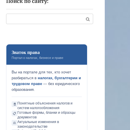
Поиск по сайту:
Поиск:
Знаток права
Портал о налогах, бизнесе и праве
Вы на портале для тех, кто хочет
разбираться в
налогах, бухгалтерии и
трудовом праве
— без юридического
образования.
Понятные объяснения налогов и
🧾
систем налогообложения
Готовые формы, бланки и образцы
📋
документов
Актуальные изменения в
⚖️
законодательстве