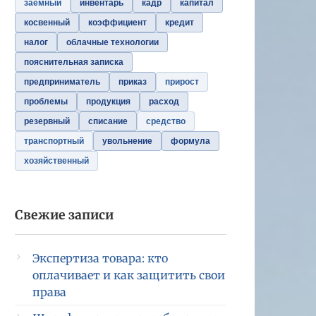
заемный
инвентарь
кадр
капитал
косвенный
коэффициент
кредит
налог
облачные технологии
пояснительная записка
предприниматель
приказ
прирост
проблемы
продукция
расход
резервный
списание
средство
транспортный
увольнение
формула
хозяйственный
Свежие записи
Экспертиза товара: кто
оплачивает и как защитить свои
права