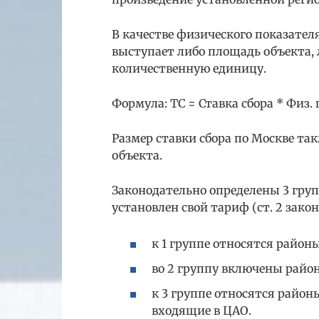
В качестве физического показателя
выступает либо площадь объекта,
количественную единицу.
Формула: ТС = Ставка сбора * Физ.
Размер ставки сбора по Москве та
объекта.
Законодательно определены 3 гру
установлен свой тариф (ст. 2 закон
к 1 группе относятся район
во 2 группу включены райо
к 3 группе относятся район
входящие в ЦАО.