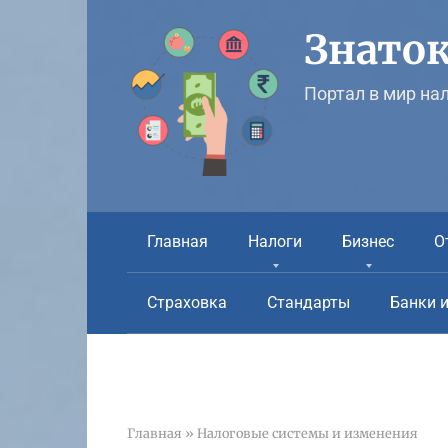
Перейти
к
Знаток
контенту
Портал в мир на
Главная
Налоги
Бизнес
О
Страховка
Стандарты
Банки 
Главная
»
Налоговые системы и изменения