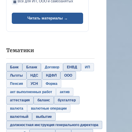
Всё для ИП, ООО и самозанятых
🏢
Читать материалы →
Тематики
Банк
Бланк
Договор
ЕНВД
ИП
Льготы
НДС
НДФЛ
ООО
Пенсия
УСН
Форма
акт выполненных работ
актив
аттестация
баланс
бухгалтер
валюта
валютные операции
валютный
выбытие
должностная инструкция генерального директора