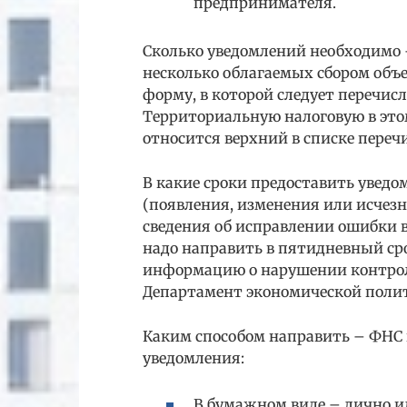
предпринимателя.
Сколько уведомлений необходимо 
несколько облагаемых сбором объек
форму, в которой следует перечис
Территориальную налоговую в этом
относится верхний в списке переч
В какие сроки предоставить уведо
(появления, изменения или исчез
сведения об исправлении ошибки 
надо направить в пятидневный сро
информацию о нарушении контрол
Департамент экономической полит
Каким способом направить – ФНС
уведомления:
В бумажном виде – лично 