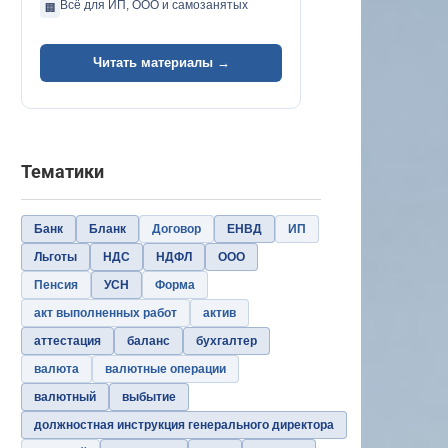
Всё для ИП, ООО и самозанятых
🏢
Читать материалы →
Тематики
Банк
Бланк
Договор
ЕНВД
ИП
Льготы
НДС
НДФЛ
ООО
Пенсия
УСН
Форма
акт выполненных работ
актив
аттестация
баланс
бухгалтер
валюта
валютные операции
валютный
выбытие
должностная инструкция генерального директора