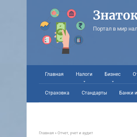
Перейти
к
Знаток
контенту
Портал в мир на
Главная
Налоги
Бизнес
О
Страховка
Стандарты
Банки 
Главная
»
Отчет, учет и аудит