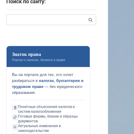
Поиск по сайту:
Поиск:
Знаток права
Портал о налогах, бизнесе и праве
Вы на портале для тех, кто хочет
разбираться в
налогах, бухгалтерии и
трудовом праве
— без юридического
образования.
Понятные объяснения налогов и
🧾
систем налогообложения
Готовые формы, бланки и образцы
📋
документов
Актуальные изменения в
⚖️
законодательстве