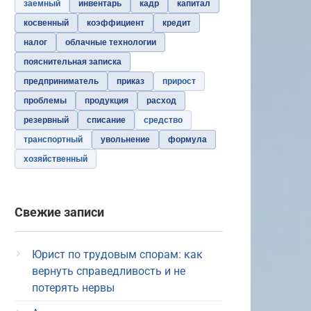
заемный
инвентарь
кадр
капитал
косвенный
коэффициент
кредит
налог
облачные технологии
пояснительная записка
предприниматель
приказ
прирост
проблемы
продукция
расход
резервный
списание
средство
транспортный
увольнение
формула
хозяйственный
Свежие записи
Юрист по трудовым спорам: как
вернуть справедливость и не
потерять нервы