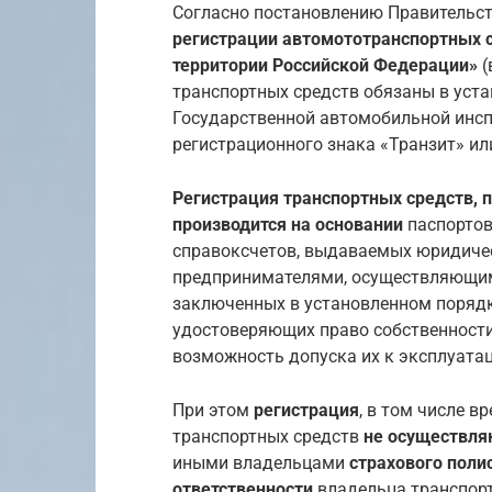
Согласно постановлению Правительств
регистрации автомототранспортных с
территории Российской Федерации»
(
транспортных средств обязаны в уста
Государственной автомобильной инсп
регистрационного знака «Транзит» или
Регистрация транспортных средств,
производится на основании
паспортов
справок­счетов, выдаваемых юридич
предпринимателями, осуществляющим
заключенных в установленном порядк
удостоверяющих право собственност
возможность допуска их к эксплуатац
При этом
регистрация
, в том числе 
транспортных средств
не осуществля
иными владельцами
страхового поли
ответственности
владельца транспорт