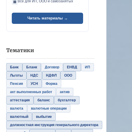
Всё для ИП, ООО и самозанятых
🏢
Читать материалы →
Тематики
Банк
Бланк
Договор
ЕНВД
ИП
Льготы
НДС
НДФЛ
ООО
Пенсия
УСН
Форма
акт выполненных работ
актив
аттестация
баланс
бухгалтер
валюта
валютные операции
валютный
выбытие
должностная инструкция генерального директора