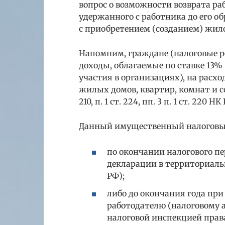
вопрос о возможности возврата ра
удержанного с работника до его 
с приобретением (созданием) жил
Напомним, граждане (налоговые р
доходы, облагаемые по ставке 13%
участия в организациях), на расхо
жилых домов, квартир, комнат и с
210, п. 1 ст. 224, пп. 3 п. 1 ст. 220 НК
Данный имущественный налоговы
по окончании налогового пе
декларации в территориальн
РФ);
либо до окончания года пр
работодателю (налоговому 
налоговой инспекцией права 