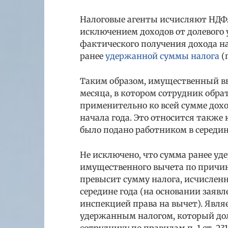
Налоговые агенты исчисляют НДФЛ 
исключением доходов от долевого у
фактического получения дохода н
ранее
удержанной суммы налога
(п
Таким образом, имущественный вы
месяца, в котором сотрудник обрат
применительно ко всей сумме дох
начала года. Это относится также 
было подано работником в середин
Не исключено, что сумма ранее уд
имущественного вычета по причин
превысит сумму налога, исчисленн
середине года (на основании заяв
инспекцией права на вычет). Явля
удержанным налогом, который до
сотруднику по правилам п. 1 ст. 23