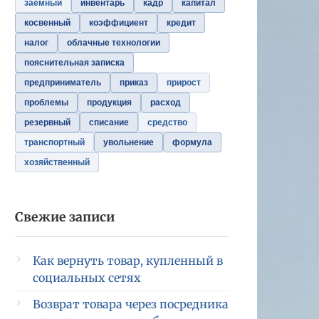
заемный
инвентарь
кадр
капитал
косвенный
коэффициент
кредит
налог
облачные технологии
пояснительная записка
предприниматель
приказ
прирост
проблемы
продукция
расход
резервный
списание
средство
транспортный
увольнение
формула
хозяйственный
Свежие записи
Как вернуть товар, купленный в
социальных сетях
Возврат товара через посредника