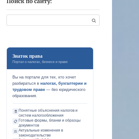
Поиск по сайту:
Поиск:
Знаток права
Портал о налогах, бизнесе и праве
Вы на портале для тех, кто хочет
разбираться в
налогах, бухгалтерии и
трудовом праве
— без юридического
образования.
Понятные объяснения налогов и
🧾
систем налогообложения
Готовые формы, бланки и образцы
📋
документов
Актуальные изменения в
⚖️
законодательстве