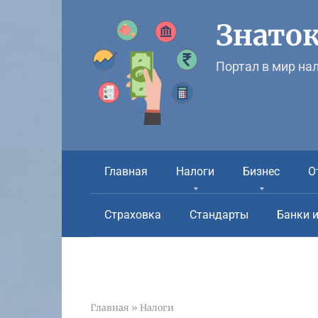
Перейти
к
Знаток
контенту
Портал в мир на
Главная
Налоги
Бизнес
О
Страховка
Стандарты
Банки 
Главная
»
Налоги