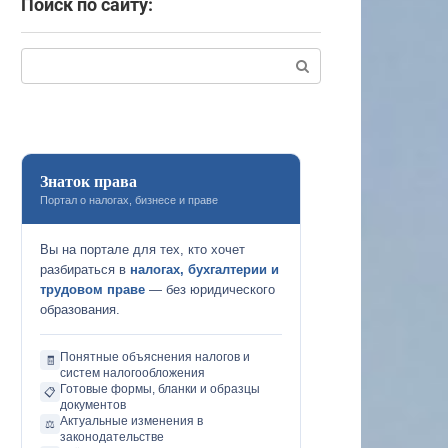
Поиск по сайту:
Поиск:
Знаток права
Портал о налогах, бизнесе и праве
Вы на портале для тех, кто хочет
разбираться в
налогах, бухгалтерии и
трудовом праве
— без юридического
образования.
Понятные объяснения налогов и
🧾
систем налогообложения
Готовые формы, бланки и образцы
📋
документов
Актуальные изменения в
⚖️
законодательстве