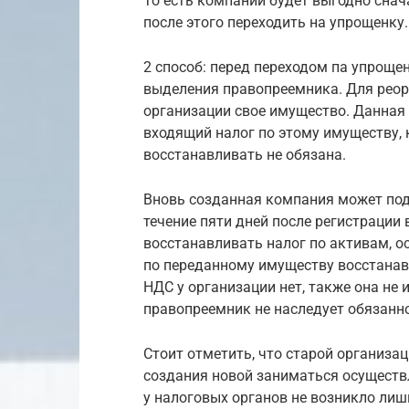
То есть компании будет выгодно снач
после этого переходить на упрощенку.
2 способ: перед переходом па упроще
выделения правопреемника. Для реор
организации свое имущество. Данная 
входящий налог по этому имуществу, 
восстанавливать не обязана.
Вновь созданная компания может пода
течение пяти дней после регистрации 
восстанавливать налог по активам, 
по переданному имуществу восстанавл
НДС у организации нет, также она не
правопреемник не наследует обязанно
Стоит отметить, что старой организа
создания новой заниматься осуществл
у налоговых органов не возникло лиш