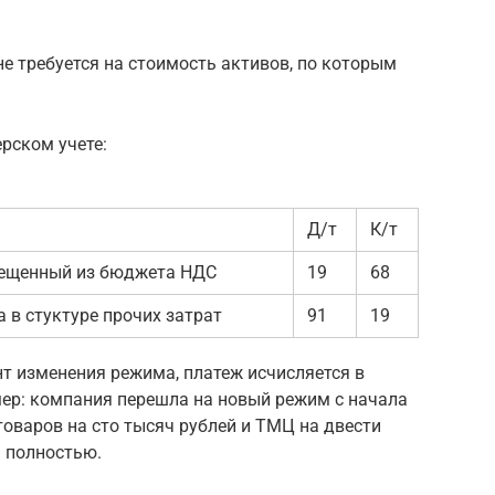
не требуется на стоимость активов, по которым
рском учете:
Д/т
К/т
мещенный из бюджета НДС
19
68
 в стуктуре прочих затрат
91
19
т изменения режима, платеж исчисляется в
мер: компания перешла на новый режим с начала
товаров на сто тысяч рублей и ТМЦ на двести
а полностью.