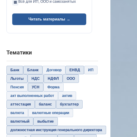
Всё для ИП, ООО и самозанятых
🏢
Читать материалы →
Тематики
Банк
Бланк
Договор
ЕНВД
ИП
Льготы
НДС
НДФЛ
ООО
Пенсия
УСН
Форма
акт выполненных работ
актив
аттестация
баланс
бухгалтер
валюта
валютные операции
валютный
выбытие
должностная инструкция генерального директора