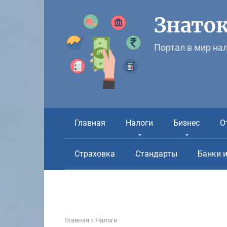
Перейти
к
Знаток
контенту
Портал в мир на
Главная
Налоги
Бизнес
О
Страховка
Стандарты
Банки 
Главная
»
Налоги