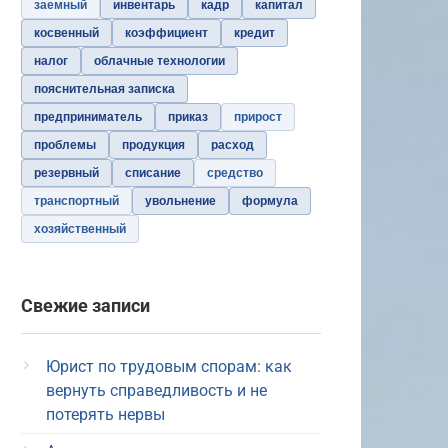
заемный
инвентарь
кадр
капитал
косвенный
коэффициент
кредит
налог
облачные технологии
пояснительная записка
предприниматель
приказ
прирост
проблемы
продукция
расход
резервный
списание
средство
транспортный
увольнение
формула
хозяйственный
Свежие записи
Юрист по трудовым спорам: как
вернуть справедливость и не
потерять нервы