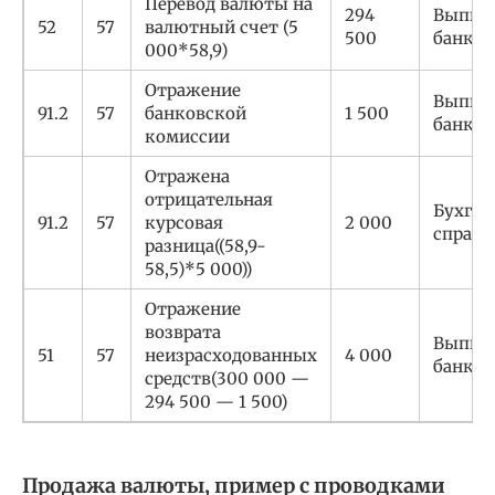
Перевод валюты на
294
Выпис
52
57
валютный счет (5
500
банка
000*58,9)
Отражение
Выпис
91.2
57
банковской
1 500
банка
комиссии
Отражена
отрицательная
Бухгал
91.2
57
курсовая
2 000
справк
разница((58,9-
58,5)*5 000))
Отражение
возврата
Выпис
51
57
неизрасходованных
4 000
банка
средств(300 000 —
294 500 — 1 500)
Продажа валюты, пример с проводками