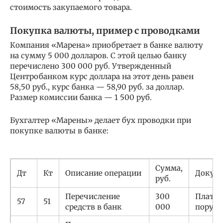
стоимость закупаемого товара.
Покупка валюты, пример с проводками
Компания «Марена» приобретает в банке валюту
на сумму 5 000 долларов. С этой целью банку
перечислено 300 000 руб. Утвержденный
Центробанком курс доллара на этот день равен
58,50 руб., курс банка — 58,90 руб. за доллар.
Размер комиссии банка — 1 500 руб.
Бухгалтер «Марены» делает бух проводки при
покупке валюты в банке:
Сумма,
Дт
Кт
Описание операции
Докум
руб.
Перечисление
300
Плате
57
51
средств в банк
000
поруче