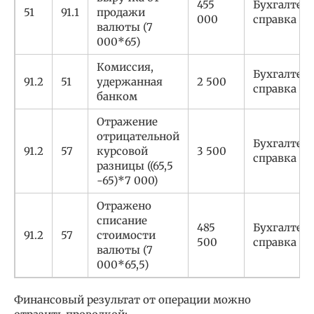
455
Бухгалтер
51
91.1
продажи
000
справка
валюты (7
000*65)
Комиссия,
Бухгалтер
91.2
51
удержанная
2 500
справка
банком
Отражение
отрицательной
Бухгалтер
91.2
57
курсовой
3 500
справка
разницы ((65,5
-65)*7 000)
Отражено
списание
485
Бухгалтер
91.2
57
стоимости
500
справка
валюты (7
000*65,5)
Финансовый результат от операции можно