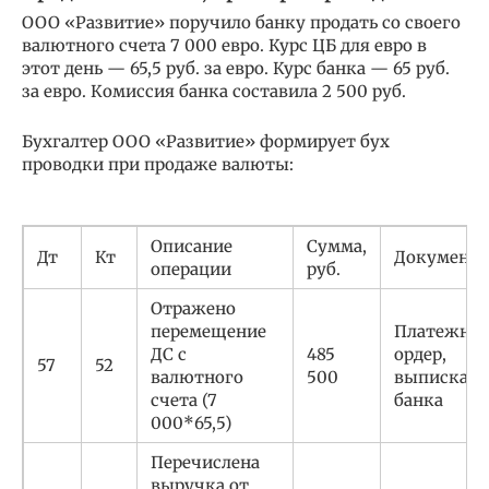
ООО «Развитие» поручило банку продать со своего
валютного счета 7 000 евро. Курс ЦБ для евро в
этот день — 65,5 руб. за евро. Курс банка — 65 руб.
за евро. Комиссия банка составила 2 500 руб.
Бухгалтер ООО «Развитие» формирует бух
проводки при продаже валюты:
Описание
Сумма,
Дт
Кт
Документ
операции
руб.
Отражено
перемещение
Платежны
ДС с
485
ордер,
57
52
валютного
500
выписка
счета (7
банка
000*65,5)
Перечислена
выручка от