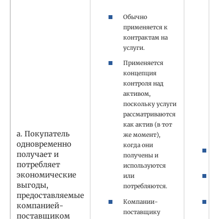
Обычно
применяется к
контрактам на
услуги.
Применяется
концепция
контроля над
активом,
поскольку услуги
рассматриваются
как актив (в тот
a. Покупатель
же момент),
одновременно
когда они
получает и
получены и
потребляет
используются
экономические
или
выгоды,
потребляются.
предоставляемые
Компании-
компанией-
поставщику
поставщиком