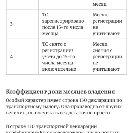
месяц
ТС
Месяц
зарегистрировано
регистрации
3
после 15-го числа
не
месяца
учитывают
ТС снято с
Месяц
регистрации/
снятия с
4
учета до 15-го
регистрации
числа месяца
не
включительно
учитывают
Коэффициент доли месяцев владения
Особый характер имеет строка 130 декларации по
транспортному налогу. Она производна от других
величин, но посчитать ее достаточно просто.
В строке 130 транспортной декларации
коэффициент Кв определяют так: число полных