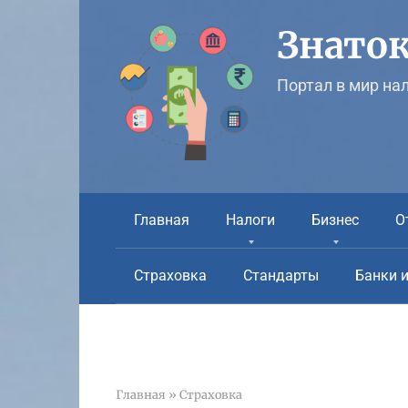
Перейти
к
Знаток
контенту
Портал в мир на
Главная
Налоги
Бизнес
О
Страховка
Стандарты
Банки 
Главная
»
Страховка