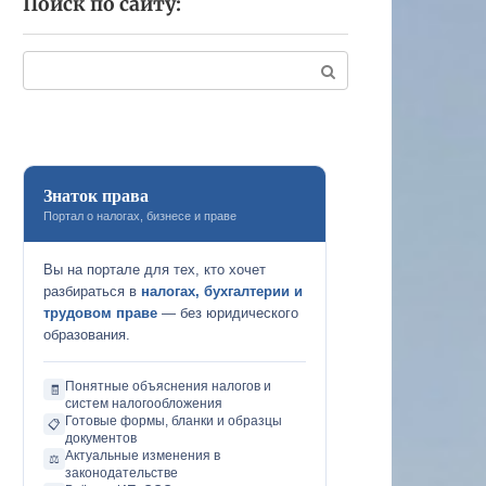
Поиск по сайту:
Поиск:
Знаток права
Портал о налогах, бизнесе и праве
Вы на портале для тех, кто хочет
разбираться в
налогах, бухгалтерии и
трудовом праве
— без юридического
образования.
Понятные объяснения налогов и
🧾
систем налогообложения
Готовые формы, бланки и образцы
📋
документов
Актуальные изменения в
⚖️
законодательстве