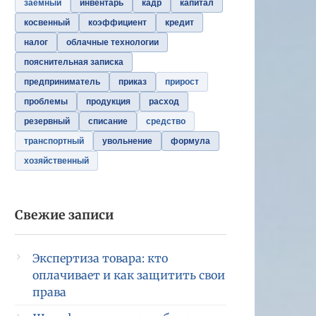
заемный
инвентарь
кадр
капитал
косвенный
коэффициент
кредит
налог
облачные технологии
пояснительная записка
предприниматель
приказ
прирост
проблемы
продукция
расход
резервный
списание
средство
транспортный
увольнение
формула
хозяйственный
Свежие записи
Экспертиза товара: кто
оплачивает и как защитить свои
права