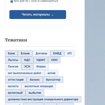
Всё для ИП, ООО и самозанятых
🏢
Читать материалы →
Тематики
Банк
Бланк
Договор
ЕНВД
ИП
Льготы
НДС
НДФЛ
ООО
Пенсия
УСН
Форма
акт выполненных работ
актив
аттестация
баланс
бухгалтер
валюта
валютные операции
валютный
выбытие
должностная инструкция генерального директора