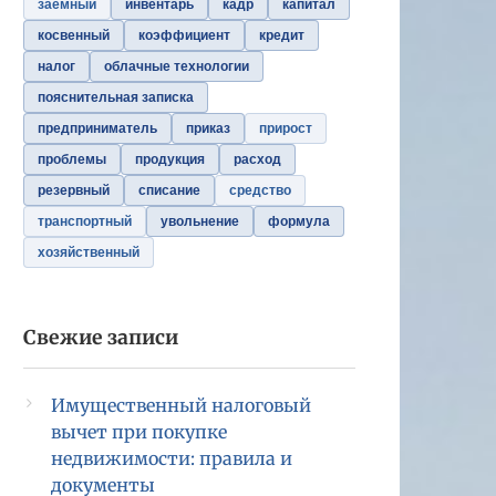
заемный
инвентарь
кадр
капитал
косвенный
коэффициент
кредит
налог
облачные технологии
пояснительная записка
предприниматель
приказ
прирост
проблемы
продукция
расход
резервный
списание
средство
транспортный
увольнение
формула
хозяйственный
Свежие записи
Имущественный налоговый
вычет при покупке
недвижимости: правила и
документы