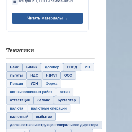
Всё для ИП, ООО и самозанятых
🏢
Читать материалы →
Тематики
Банк
Бланк
Договор
ЕНВД
ИП
Льготы
НДС
НДФЛ
ООО
Пенсия
УСН
Форма
акт выполненных работ
актив
аттестация
баланс
бухгалтер
валюта
валютные операции
валютный
выбытие
должностная инструкция генерального директора