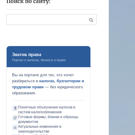
Поиск по сайту:
Поиск:
Знаток права
Портал о налогах, бизнесе и праве
Вы на портале для тех, кто хочет
разбираться в
налогах, бухгалтерии и
трудовом праве
— без юридического
образования.
Понятные объяснения налогов и
🧾
систем налогообложения
Готовые формы, бланки и образцы
📋
документов
Актуальные изменения в
⚖️
законодательстве