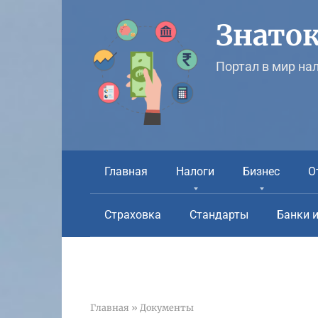
Перейти
к
Знаток
контенту
Портал в мир на
Главная
Налоги
Бизнес
О
Страховка
Стандарты
Банки 
Главная
»
Документы