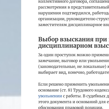
коллективного договора, соглашени
рассмотрения в представительный 
нарушения подтвердился, работод
организации, руководителю струк
заместителям дисциплинарное взы
Выбор взыскания при 
дисциплинарном взы
За один проступок можно применит
замечание, выговор или увольнен
(законодательные, не локальные) 
выбирает вид, конечно, работодате
Если решено применить увольнени
основание (ст. 81 Трудового кодек
увольнении
с работы. В судебных д
этого документа и оснований для 
обоснования правовой позиции.