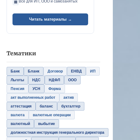
Всё для ИП, ООО и самозанятых
🏢
Читать материалы →
Тематики
Банк
Бланк
Договор
ЕНВД
ИП
Льготы
НДС
НДФЛ
ООО
Пенсия
УСН
Форма
акт выполненных работ
актив
аттестация
баланс
бухгалтер
валюта
валютные операции
валютный
выбытие
должностная инструкция генерального директора