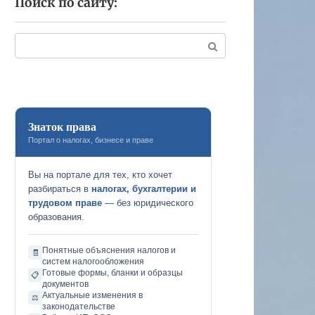
Поиск по сайту:
Поиск:
Знаток права
Портал о налогах, бизнесе и праве
Вы на портале для тех, кто хочет
разбираться в
налогах, бухгалтерии и
трудовом праве
— без юридического
образования.
Понятные объяснения налогов и
🧾
систем налогообложения
Готовые формы, бланки и образцы
📋
документов
Актуальные изменения в
⚖️
законодательстве