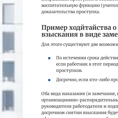
воспитательную функцию (учител
доказательства проступка.
Пример ходйтайства о
взыскания в виде зам
Для этого существуют две возможн
По истечении срока действи
если работник в этот пери
проступков.
Досрочно, если кто-либо пр
Оба вида наказания (и замечание, 
организационно-распорядительн
руководителя работодателя и под
досрочном снятии взыскания буде