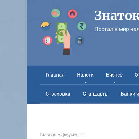
Перейти
к
Знаток
контенту
Портал в мир на
Главная
Налоги
Бизнес
О
Страховка
Стандарты
Банки 
Главная
»
Документы