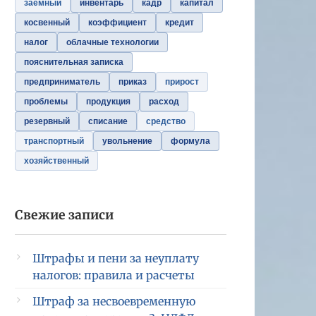
заемный
инвентарь
кадр
капитал
косвенный
коэффициент
кредит
налог
облачные технологии
пояснительная записка
предприниматель
приказ
прирост
проблемы
продукция
расход
резервный
списание
средство
транспортный
увольнение
формула
хозяйственный
Свежие записи
Штрафы и пени за неуплату
налогов: правила и расчеты
Штраф за несвоевременную