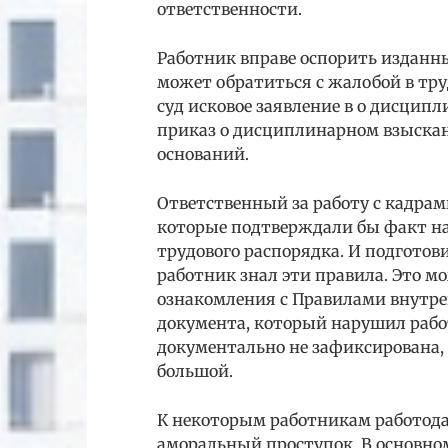
ответственности.
Работник вправе оспорить изданн
может обратиться с жалобой в тр
суд исковое заявление в о дисцип
приказ о дисциплинарном взыскан
оснований.
Ответственный за работу с кадра
которые подтверждали бы факт н
трудового распорядка. И подготов
работник знал эти правила. Это м
ознакомления с Правилами внутре
документа, который нарушил рабо
документально не зафиксирована,
большой.
К некоторым работникам работода
аморальный проступок. В основно