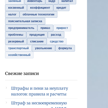
заемный
инвентарь
кадр
капитал
косвенный
коэффициент
кредит
налог
облачные технологии
пояснительная записка
предприниматель
приказ
прирост
проблемы
продукция
расход
резервный
списание
средство
транспортный
увольнение
формула
хозяйственный
Свежие записи
Штрафы и пени за неуплату
налогов: правила и расчеты
Штраф за несвоевременную