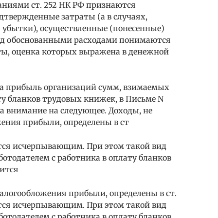
аниями ст. 252 НК РФ признаются
дтвержденные затраты (а в случаях,
— убытки), осуществленные (понесенные)
од обоснованными расходами понимаются
ы, оценка которых выражена в денежной
на прибыль организаций сумм, взимаемых
ту бланков трудовых книжек, в Письме N
а внимание на следующее. Доходы, не
ения прибыли, определены в ст
ется исчерпывающим. При этом такой вид
ботодателем с работника в оплату бланков
жится
алогообложения прибыли, определены в ст.
ется исчерпывающим. При этом такой вид
ботодателем с работника в оплату бланков