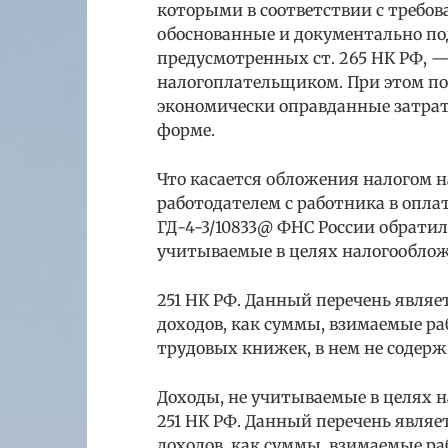
которыми в соответствии с требов
обоснованные и документально по
предусмотренных ст. 265 НК РФ, 
налогоплательщиком. При этом п
экономически оправданные затрат
форме.
Что касается обложения налогом 
работодателем с работника в опла
ГД-4-3/10833@ ФНС России обратил
учитываемые в целях налогооблож
251 НК РФ. Данный перечень явля
доходов, как суммы, взимаемые ра
трудовых книжек, в нем не содер
Доходы, не учитываемые в целях н
251 НК РФ. Данный перечень явля
доходов, как суммы, взимаемые ра