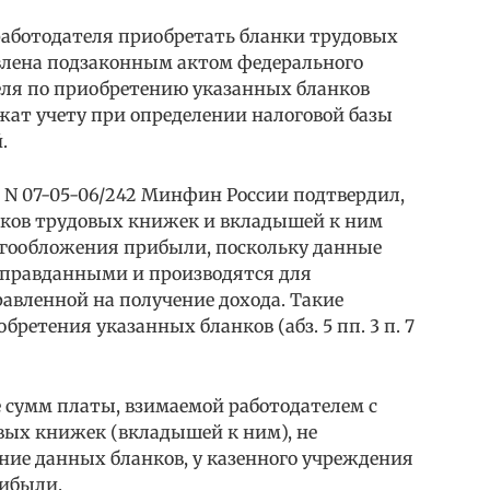
 работодателя приобретать бланки трудовых
влена подзаконным актом федерального
теля по приобретению указанных бланков
ат учету при определении налоговой базы
.
7 N 07-05-06/242 Минфин России подтвердил,
нков трудовых книжек и вкладышей к ним
огообложения прибыли, поскольку данные
оправданными и производятся для
авленной на получение дохода. Такие
ретения указанных бланков (абз. 5 пп. 3 п. 7
е сумм платы, взимаемой работодателем с
вых книжек (вкладышей к ним), не
ие данных бланков, у казенного учреждения
рибыли.