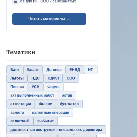
Всё для ИП, ООО и самозанятых
🏢
Читать материалы →
Тематики
Банк
Бланк
Договор
ЕНВД
ИП
Льготы
НДС
НДФЛ
ООО
Пенсия
УСН
Форма
акт выполненных работ
актив
аттестация
баланс
бухгалтер
валюта
валютные операции
валютный
выбытие
должностная инструкция генерального директора