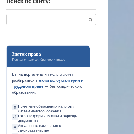
Поиск по сайту:
Поиск:
Знаток права
Портал о налогах, бизнесе и праве
Вы на портале для тех, кто хочет
разбираться в
налогах, бухгалтерии и
трудовом праве
— без юридического
образования.
Понятные объяснения налогов и
🧾
систем налогообложения
Готовые формы, бланки и образцы
📋
документов
Актуальные изменения в
⚖️
законодательстве