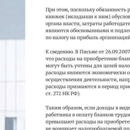
При этом, поскольку обязанность
книжек (вкладыши к ним) обусло
органа власти, затраты работода
являются обоснованными и подлеж
по налогу на прибыль организаций
К сведению. В Письме от 26.09.200
что расходы на приобретение бла
могут быть учтены для целей нал
расходы являются экономически 
осуществления деятельности, напр
расходы признаются в период приоб
ст. 272 НК РФ).
Таким образом, если доходы в вид
работника в оплату бланков трудо
превышают расходы на приобретен
не возникает налогооблагаемой п