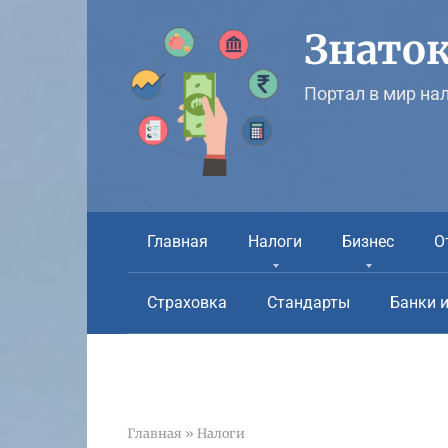
Перейти
к
Знаток
контенту
Портал в мир на
Главная
Налоги
Бизнес
О
Страховка
Стандарты
Банки 
Главная
»
Налоги