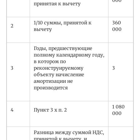
000
принятая к вычету
1/10 суммы, принятой к
360
2
вычету
000
Годы, предшествующие
полному календарному году,
в котором по
3
реконструируемому
3
объекту начисление
амортизации не
производится
1 080
4
Пункт 3 x п. 2
000
Разница между суммой НДС,
принятой к вычету, и