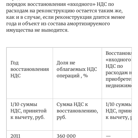
порядок восстановления «входного» НДС по
расходам на реконструкцию остается таким же,
как и в случае, если реконструкция длится менее
года и объект из состава амортизируемого
имущества не выводится.
Восстановле
«входного»
Год
Доля не
НДС по
восстановления
облагаемых НДС
расходам на
НДС
операций , %
приобретени
недвижимос
1/10 суммы
Сумма НДС к
1/10 суммы
НДС, принятой
восстановлению,
НДС, принят
к вычету, руб.
руб.
к вычету, руб
2011
360 000
—