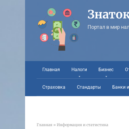
Перейти
к
Знаток
контенту
Портал в мир на
Главная
Налоги
Бизнес
О
Страховка
Стандарты
Банки 
Главная
»
Информация и статистика