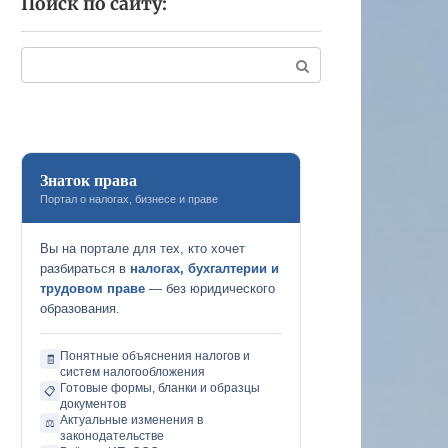
Поиск по сайту:
Поиск:
Знаток права
Портал о налогах, бизнесе и праве
Вы на портале для тех, кто хочет
разбираться в
налогах, бухгалтерии и
трудовом праве
— без юридического
образования.
Понятные объяснения налогов и
🧾
систем налогообложения
Готовые формы, бланки и образцы
📋
документов
Актуальные изменения в
⚖️
законодательстве