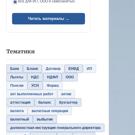
Всё для ИП, ООО и самозанятых
🏢
Читать материалы →
Тематики
Банк
Бланк
Договор
ЕНВД
ИП
Льготы
НДС
НДФЛ
ООО
Пенсия
УСН
Форма
акт выполненных работ
актив
аттестация
баланс
бухгалтер
валюта
валютные операции
валютный
выбытие
должностная инструкция генерального директора