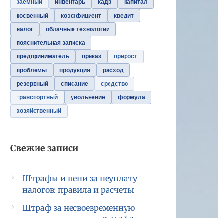
заемный
инвентарь
кадр
капитал
косвенный
коэффициент
кредит
налог
облачные технологии
пояснительная записка
предприниматель
приказ
прирост
проблемы
продукция
расход
резервный
списание
средство
транспортный
увольнение
формула
хозяйственный
Свежие записи
Штрафы и пени за неуплату
налогов: правила и расчеты
Штраф за несвоевременную