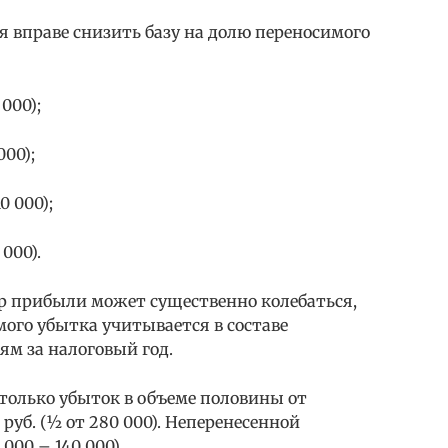
я вправе снизить базу на долю переносимого
 000);
000);
0 000);
 000).
р прибыли может существенно колебаться,
ого убытка учитывается в составе
ям за налоговый год.
 только убыток в объеме половины от
0 руб. (½ от 280 000). Неперенесенной
 000 – 140 000).