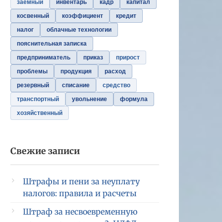
заемный
инвентарь
кадр
капитал
косвенный
коэффициент
кредит
налог
облачные технологии
пояснительная записка
предприниматель
приказ
прирост
проблемы
продукция
расход
резервный
списание
средство
транспортный
увольнение
формула
хозяйственный
Свежие записи
Штрафы и пени за неуплату
налогов: правила и расчеты
Штраф за несвоевременную