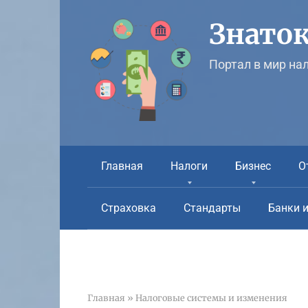
Перейти
к
Знаток
контенту
Портал в мир на
Главная
Налоги
Бизнес
О
Страховка
Стандарты
Банки 
Главная
»
Налоговые системы и изменения