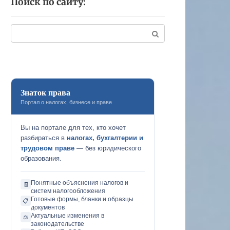
Поиск по сайту:
Поиск:
Знаток права
Портал о налогах, бизнесе и праве
Вы на портале для тех, кто хочет
разбираться в
налогах, бухгалтерии и
трудовом праве
— без юридического
образования.
Понятные объяснения налогов и
🧾
систем налогообложения
Готовые формы, бланки и образцы
📋
документов
Актуальные изменения в
⚖️
законодательстве