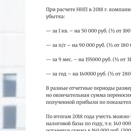
При расчете ННП в 2018 г. компани
убытка:
— за I кв. – на 50 000 руб. (½ от 100
— за п/г – на 90 000 руб. (½ от 180 
— за 9 мес. – на 155000 руб. (½ от 31
— за год – на 140000 руб. (½ от 280
В разные отчетные периоды разме
но окончательная сумма переносим
полученной прибыли по показател
По итогам 2018 года учесть можно
налоговой базы по году, т.е. 140 00
останется сумма в 160 000 руб. (300