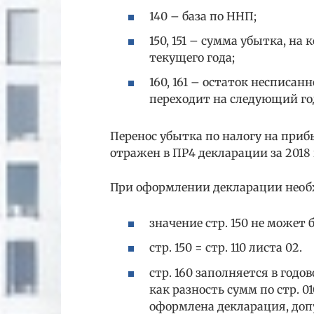
140 – база по ННП;
150, 151 – сумма убытка, н
текущего года;
160, 161 – остаток несписа
переходит на следующий год
Перенос убытка по налогу на приб
отражен в ПР4 декларации за 2018 
При оформлении декларации необ
значение стр. 150 не может б
стр. 150 = стр. 110 листа 02.
стр. 160 заполняется в год
как разность сумм по стр. 010
оформлена декларация, допу