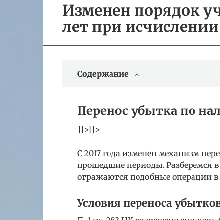
Изменен порядок у
лет при исчислении
Содержание
Перенос убытка по на
]]>]]>
С 2017 года изменен механизм пе
прошедшие периоды. Разберемся в 
отражаются подобные операции в 
Условия переноса убытко
П. 1 ст. 283 НК разрешено снижать