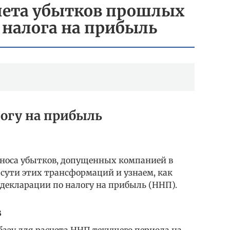
чета убытков прошлых
 налога на прибыль
логу на прибыль
реноса убытков, допущенных компанией в
сути этих трансформаций и узнаем, как
декларации по налогу на прибыль (ННП).
в
 базу для расчета ННП текущего периода на