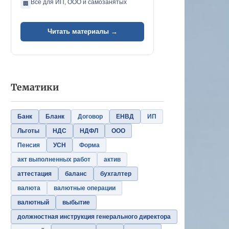
Всё для ИП, ООО и самозанятых
🏢
Читать материалы →
Тематики
Банк
Бланк
Договор
ЕНВД
ИП
Льготы
НДС
НДФЛ
ООО
Пенсия
УСН
Форма
акт выполненных работ
актив
аттестация
баланс
бухгалтер
валюта
валютные операции
валютный
выбытие
должностная инструкция генерального директора