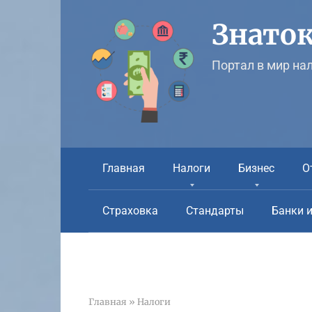
Перейти
к
Знаток
контенту
Портал в мир на
Главная
Налоги
Бизнес
О
Страховка
Стандарты
Банки 
Главная
»
Налоги