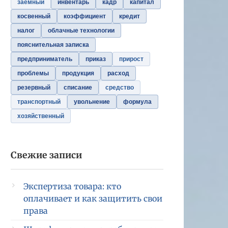
заемный
инвентарь
кадр
капитал
косвенный
коэффициент
кредит
налог
облачные технологии
пояснительная записка
предприниматель
приказ
прирост
проблемы
продукция
расход
резервный
списание
средство
транспортный
увольнение
формула
хозяйственный
Свежие записи
Экспертиза товара: кто
оплачивает и как защитить свои
права