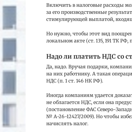
Включить в налоговые расходы м
за его производственные результа
стимулирующей выплатой, входяще
Но нужно, чтобы этот вид поощрен
локальном акте (ст. 135, 191 ТК РФ, п.
Надо ли платить НДС со с
Да, надо. Вручая подарки, компани
на них работнику. А такая операц
НДС (п. 1 ст. 146 НК РФ).
Иногда компаниям удается доказать
не облагается НДС, если она пред
(постановление ФАС Северо-Западног
№ А-26-12427/2009). Но чтобы избе
начислять налог.