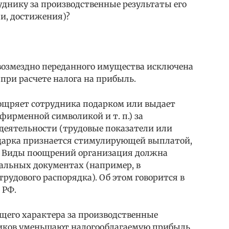
уднику за производственные результаты его
ли, достижения)?
возмездно переданного имущества исключена
 при расчете налога на прибыль.
оощряет сотрудника подарком или выдает
 фирменной символикой и т. п.) за
 деятельности (трудовые показатели или
одарка признается стимулирующей выплатой,
. Виды поощрений организация должна
кальных документах (например, в
рудового распорядка). Об этом говорится в
 РФ.
его характера за производственные
ников уменьшают налогооблагаемую прибыль,