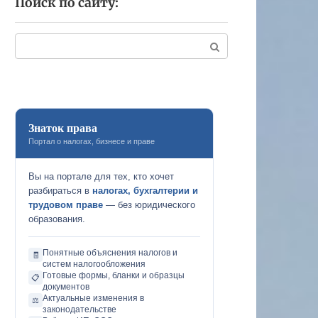
Поиск по сайту:
Поиск:
Знаток права
Портал о налогах, бизнесе и праве
Вы на портале для тех, кто хочет
разбираться в
налогах, бухгалтерии и
трудовом праве
— без юридического
образования.
Понятные объяснения налогов и
🧾
систем налогообложения
Готовые формы, бланки и образцы
📋
документов
Актуальные изменения в
⚖️
законодательстве