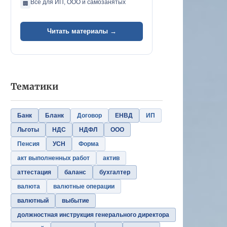
Всё для ИП, ООО и самозанятых
🏢
Читать материалы →
Тематики
Банк
Бланк
Договор
ЕНВД
ИП
Льготы
НДС
НДФЛ
ООО
Пенсия
УСН
Форма
акт выполненных работ
актив
аттестация
баланс
бухгалтер
валюта
валютные операции
валютный
выбытие
должностная инструкция генерального директора