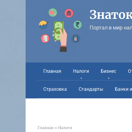
Перейти
к
Знаток
контенту
Портал в мир на
Главная
Налоги
Бизнес
О
Страховка
Стандарты
Банки 
Главная
»
Налоги