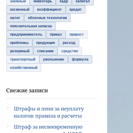
заемный
инвентарь
кадр
капитал
косвенный
коэффициент
кредит
налог
облачные технологии
пояснительная записка
предприниматель
приказ
прирост
проблемы
продукция
расход
резервный
списание
средство
транспортный
увольнение
формула
хозяйственный
Свежие записи
Штрафы и пени за неуплату
налогов: правила и расчеты
Штраф за несвоевременную