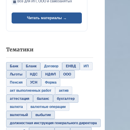
Всё для ИП, ООО и самозанятых
🏢
Читать материалы →
Тематики
Банк
Бланк
Договор
ЕНВД
ИП
Льготы
НДС
НДФЛ
ООО
Пенсия
УСН
Форма
акт выполненных работ
актив
аттестация
баланс
бухгалтер
валюта
валютные операции
валютный
выбытие
должностная инструкция генерального директора