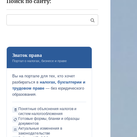
Поиск по сайту:
Поиск:
Знаток права
Портал о налогах, бизнесе и праве
Вы на портале для тех, кто хочет
разбираться в
налогах, бухгалтерии и
трудовом праве
— без юридического
образования.
Понятные объяснения налогов и
🧾
систем налогообложения
Готовые формы, бланки и образцы
📋
документов
Актуальные изменения в
⚖️
законодательстве