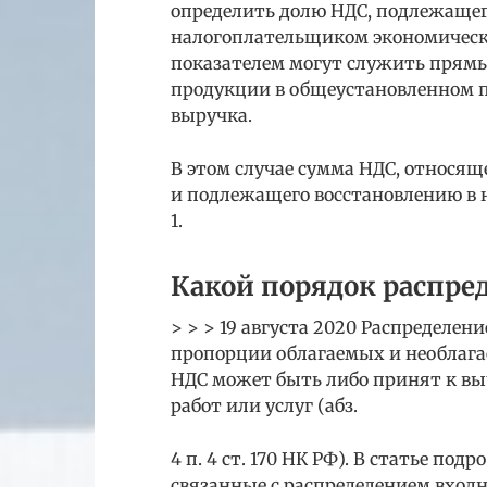
определить долю НДС, подлежащег
налогоплательщиком экономически
показателем могут служить прямы
продукции в общеустановленном п
выручка.
В этом случае сумма НДС, относящ
и подлежащего восстановлению в 
1.
Какой порядок распре
> > > 19 августа 2020 Распределен
пропорции облагаемых и необлага
НДС может быть либо принят к выч
работ или услуг (абз.
4 п. 4 ст. 170 НК РФ). В статье п
связанные с распределением входн