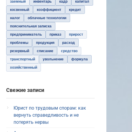
заемный
инвентарь
кадр
капитал
косвенный
коэффициент
кредит
налог
облачные технологии
пояснительная записка
предприниматель
приказ
прирост
проблемы
продукция
расход
резервный
списание
средство
транспортный
увольнение
формула
хозяйственный
Свежие записи
Юрист по трудовым спорам: как
вернуть справедливость и не
потерять нервы