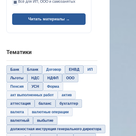
Всё для ИП, ООО и самозанятых
🏢
Читать материалы →
Тематики
Банк
Бланк
Договор
ЕНВД
ИП
Льготы
НДС
НДФЛ
ООО
Пенсия
УСН
Форма
акт выполненных работ
актив
аттестация
баланс
бухгалтер
валюта
валютные операции
валютный
выбытие
должностная инструкция генерального директора