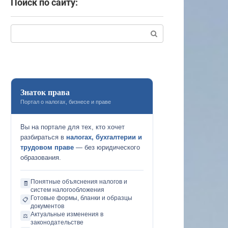
Поиск по сайту:
Поиск:
Знаток права
Портал о налогах, бизнесе и праве
Вы на портале для тех, кто хочет
разбираться в
налогах, бухгалтерии и
трудовом праве
— без юридического
образования.
Понятные объяснения налогов и
🧾
систем налогообложения
Готовые формы, бланки и образцы
📋
документов
Актуальные изменения в
⚖️
законодательстве