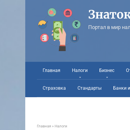
Перейти
к
Знаток
контенту
Портал в мир на
Главная
Налоги
Бизнес
О
Страховка
Стандарты
Банки 
Главная
»
Налоги