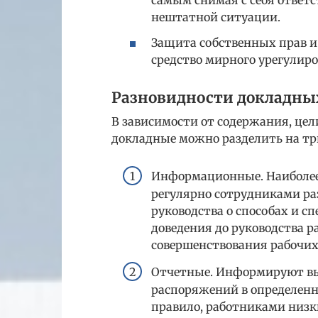
самым снимая с себя ответс
нештатной ситуации.
Защита собственных прав и 
средство мирного урегулир
Разновидности докладны
В зависимости от содержания, цел
докладные можно разделить на тр
Информационные. Наиболее
регулярно сотрудниками р
руководства о способах и с
доведения до руководства 
совершенствования рабочих
Отчетные. Информируют вы
распоряжений в определенн
правило, работниками низки