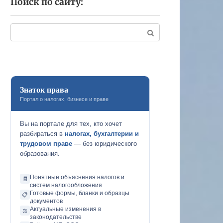
Поиск по сайту:
Поиск:
Знаток права
Портал о налогах, бизнесе и праве
Вы на портале для тех, кто хочет
разбираться в
налогах, бухгалтерии и
трудовом праве
— без юридического
образования.
Понятные объяснения налогов и
🧾
систем налогообложения
Готовые формы, бланки и образцы
📋
документов
Актуальные изменения в
⚖️
законодательстве