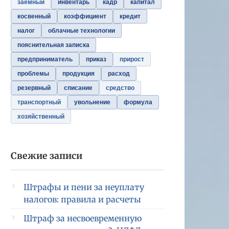
заемный
инвентарь
кадр
капитал
косвенный
коэффициент
кредит
налог
облачные технологии
пояснительная записка
предприниматель
приказ
прирост
проблемы
продукция
расход
резервный
списание
средство
транспортный
увольнение
формула
хозяйственный
Свежие записи
Штрафы и пени за неуплату
налогов: правила и расчеты
Штраф за несвоевременную