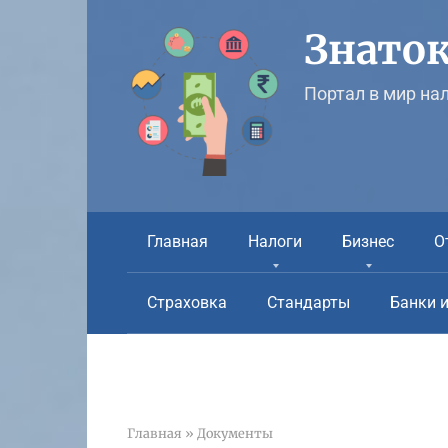
Перейти
к
Знаток
контенту
Портал в мир на
Главная
Налоги
Бизнес
О
Страховка
Стандарты
Банки 
Главная
»
Документы