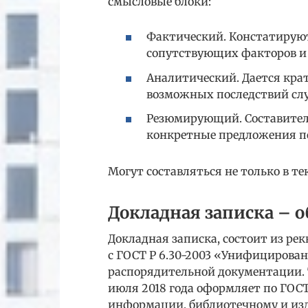
смысловые блоки:
Фактический. Констатирую
сопутствующих факторов и 
Аналитический. Дается кра
возможных последствий слу
Резюмирующий. Составитель 
конкретные предложения п
Могут составляться не только в те
Докладная записка – о
Докладная записка, состоит из ре
с ГОСТ Р 6.30-2003 «Унифицирова
распорядительной документации. 
июля 2018 года оформляет по ГОСТ 
информации, библиотечному и изд