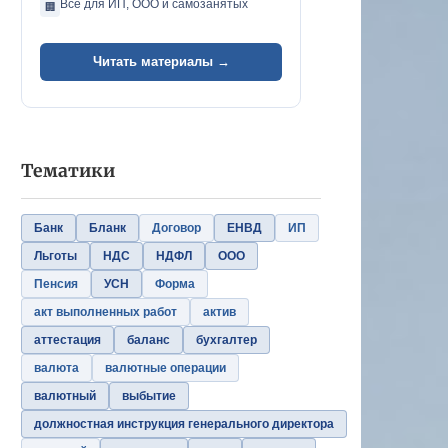
Всё для ИП, ООО и самозанятых
🏢
Читать материалы →
Тематики
Банк
Бланк
Договор
ЕНВД
ИП
Льготы
НДС
НДФЛ
ООО
Пенсия
УСН
Форма
акт выполненных работ
актив
аттестация
баланс
бухгалтер
валюта
валютные операции
валютный
выбытие
должностная инструкция генерального директора