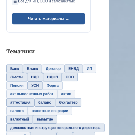
Всё для ИП, ООО и самозанятых
🏢
Читать материалы →
Тематики
Банк
Бланк
Договор
ЕНВД
ИП
Льготы
НДС
НДФЛ
ООО
Пенсия
УСН
Форма
акт выполненных работ
актив
аттестация
баланс
бухгалтер
валюта
валютные операции
валютный
выбытие
должностная инструкция генерального директора