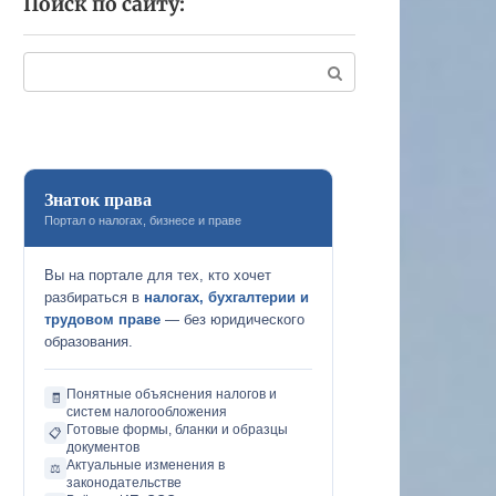
Поиск по сайту:
Поиск:
Знаток права
Портал о налогах, бизнесе и праве
Вы на портале для тех, кто хочет
разбираться в
налогах, бухгалтерии и
трудовом праве
— без юридического
образования.
Понятные объяснения налогов и
🧾
систем налогообложения
Готовые формы, бланки и образцы
📋
документов
Актуальные изменения в
⚖️
законодательстве