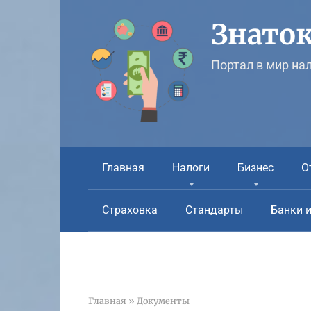
Перейти
к
Знаток
контенту
Портал в мир на
Главная
Налоги
Бизнес
О
Страховка
Стандарты
Банки 
Главная
»
Документы