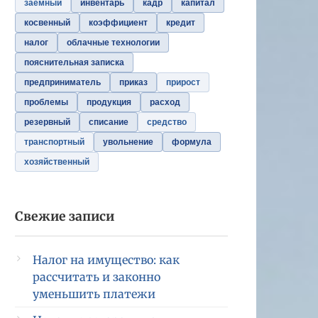
заемный
инвентарь
кадр
капитал
косвенный
коэффициент
кредит
налог
облачные технологии
пояснительная записка
предприниматель
приказ
прирост
проблемы
продукция
расход
резервный
списание
средство
транспортный
увольнение
формула
хозяйственный
Свежие записи
Налог на имущество: как
рассчитать и законно
уменьшить платежи