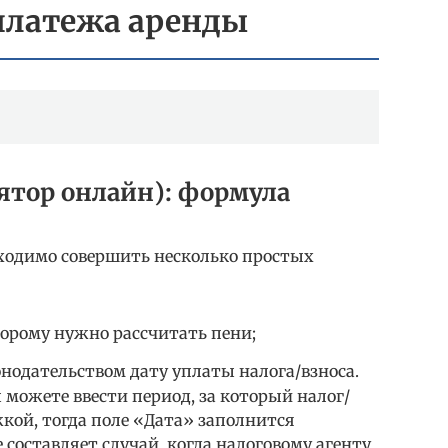
платежа аренды
ятор онлайн): формула
бходимо совершить несколько простых
торому нужно рассчитать пени;
нодательством дату уплаты налога/взноса.
 можете ввести период, за который налог/
жкой, тогда поле «Дата» заполнится
составляет случай, когда налоговому агенту