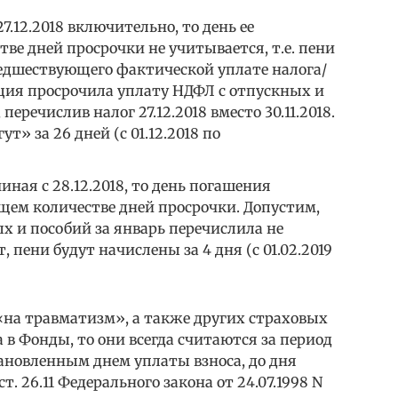
7.12.2018 включительно, то день ее
ве дней просрочки не учитывается, т.е. пени
редшествующего фактической уплате налога/
ация просрочила уплату НДФЛ с отпускных и
 перечислив налог 27.12.2018 вместо 30.11.2018.
т» за 26 дней (с 01.12.2018 по
иная с 28.12.2018, то день погашения
щем количестве дней просрочки. Допустим,
х и пособий за январь перечислила не
чит, пени будут начислены за 4 дня (с 01.02.2019
 «на травматизм», а также других страховых
а в Фонды, то они всегда считаются за период
тановленным днем уплаты взноса, до дня
т. 26.11 Федерального закона от 24.07.1998 N