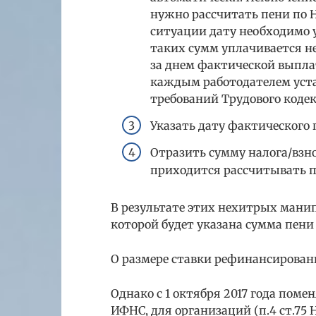
нужно рассчитать пени по Н
ситуации дату необходимо у
таких сумм уплачивается не
за днем фактической выплаты
каждым работодателем уста
требований Трудового кодекс
Указать дату фактического 
Отразить сумму налога/взно
приходится рассчитывать п
В результате этих нехитрых манип
которой будет указана сумма пени
О размере ставки рефинансировани
Однако с 1 октября 2017 года поме
ИФНС, для организаций (п.4 ст.75 НК 