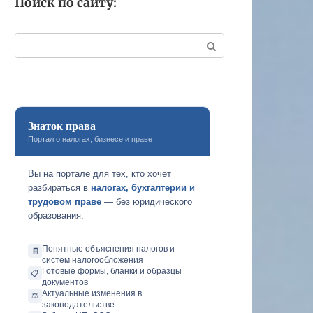
Поиск по сайту:
Поиск:
Знаток права
Портал о налогах, бизнесе и праве
Вы на портале для тех, кто хочет
разбираться в
налогах, бухгалтерии и
трудовом праве
— без юридического
образования.
Понятные объяснения налогов и
🧾
систем налогообложения
Готовые формы, бланки и образцы
📋
документов
Актуальные изменения в
⚖️
законодательстве