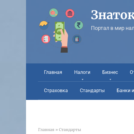
Перейти
к
Знаток
контенту
Портал в мир на
Главная
Налоги
Бизнес
О
Страховка
Стандарты
Банки 
Главная
»
Стандарты