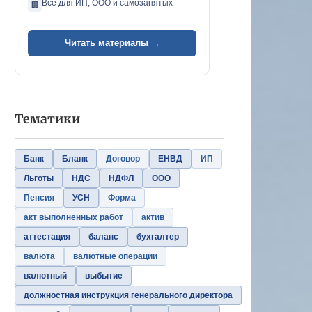
Всё для ИП, ООО и самозанятых
🏢
Читать материалы →
Тематики
Банк
Бланк
Договор
ЕНВД
ИП
Льготы
НДС
НДФЛ
ООО
Пенсия
УСН
Форма
акт выполненных работ
актив
аттестация
баланс
бухгалтер
валюта
валютные операции
валютный
выбытие
должностная инструкция генерального директора