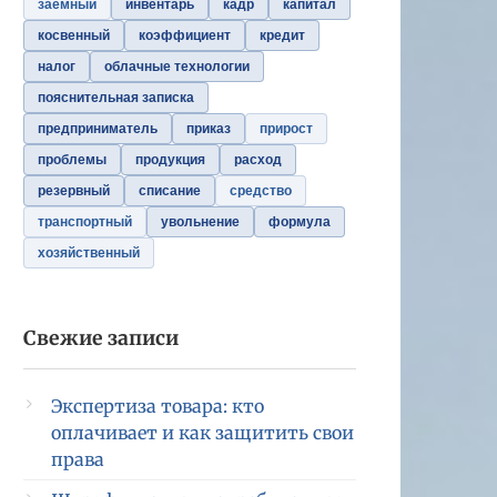
заемный
инвентарь
кадр
капитал
косвенный
коэффициент
кредит
налог
облачные технологии
пояснительная записка
предприниматель
приказ
прирост
проблемы
продукция
расход
резервный
списание
средство
транспортный
увольнение
формула
хозяйственный
Свежие записи
Экспертиза товара: кто
оплачивает и как защитить свои
права