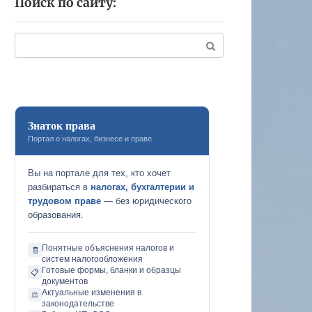
Поиск по сайту:
Поиск:
Знаток права
Портал о налогах, бизнесе и праве
Вы на портале для тех, кто хочет
разбираться в
налогах, бухгалтерии и
трудовом праве
— без юридического
образования.
Понятные объяснения налогов и
🧾
систем налогообложения
Готовые формы, бланки и образцы
📋
документов
Актуальные изменения в
⚖️
законодательстве