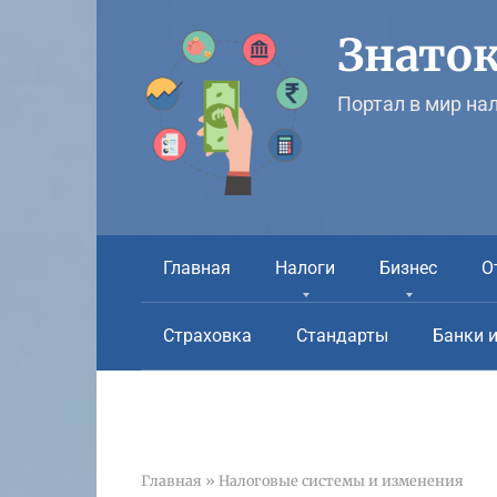
Перейти
к
Знаток
контенту
Портал в мир на
Главная
Налоги
Бизнес
О
Страховка
Стандарты
Банки 
Главная
»
Налоговые системы и изменения