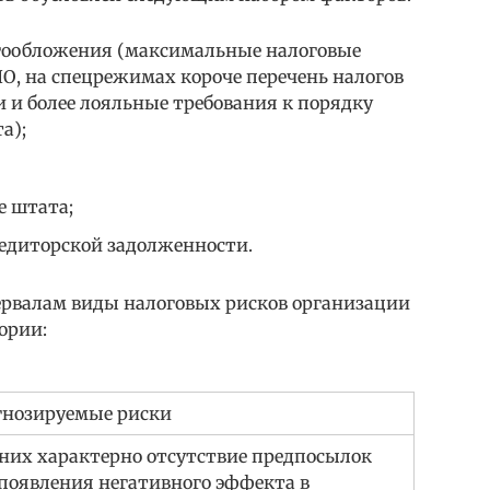
гообложения (максимальные налоговые
О, на спецрежимах короче перечень налогов
и и более лояльные требования к порядку
а);
е штата;
редиторской задолженности.
рвалам виды налоговых рисков организации
ории:
гнозируемые риски
них характерно отсутствие предпосылок
появления негативного эффекта в