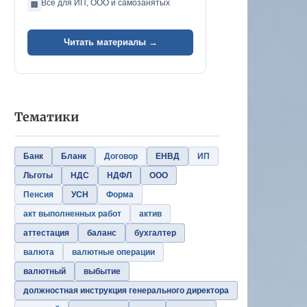
Всё для ИП, ООО и самозанятых
🏢
Читать материалы →
Тематики
Банк
Бланк
Договор
ЕНВД
ИП
Льготы
НДС
НДФЛ
ООО
Пенсия
УСН
Форма
акт выполненных работ
актив
аттестация
баланс
бухгалтер
валюта
валютные операции
валютный
выбытие
должностная инструкция генерального директора