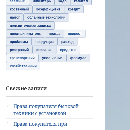
заемный
инвентарь
кадр
капитал
косвенный
коэффициент
кредит
налог
облачные технологии
пояснительная записка
предприниматель
приказ
прирост
проблемы
продукция
расход
резервный
списание
средство
транспортный
увольнение
формула
хозяйственный
Свежие записи
Права покупателя бытовой
техники с установкой
Права покупателя при