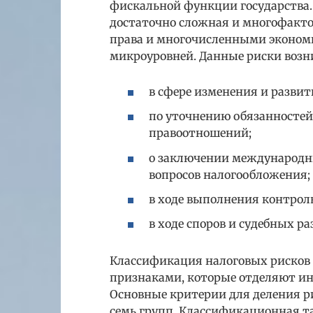
фискальной функции государства
достаточно сложная и многофактор
права и многочисленными эконом
микроуровней. Данные риски воз
в сфере изменения и развит
по уточнению обязанностей
правоотношений;
о заключении международн
вопросов налогообложения;
в ходе выполнения контро
в ходе споров и судебных р
Классификация налоговых рисков 
признаками, которые отделяют ин
Основные критерии для деления ри
семь групп. Классификационная 