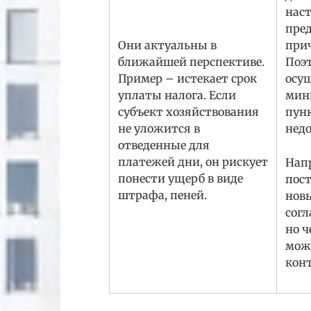
нас
пре
Они актуальны в
при
ближайшей перспективе.
Поэ
Пример – истекает срок
осущ
уплаты налога. Если
мин
субъект хозяйствования
пунк
не уложится в
недо
отведенные для
платежей дни, он рискует
Нап
понести ущерб в виде
пос
штрафа, пеней.
нов
согл
но ч
мож
конт