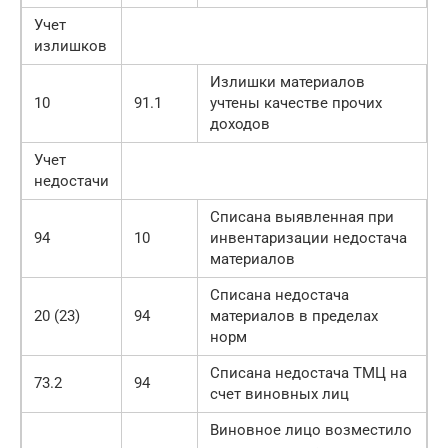
Учет
излишков
Излишки материалов
10
91.1
учтены качестве прочих
доходов
Учет
недостачи
Списана выявленная при
94
10
инвентаризации недостача
материалов
Списана недостача
20 (23)
94
материалов в пределах
норм
Списана недостача ТМЦ на
73.2
94
счет виновных лиц
Виновное лицо возместило