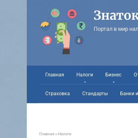
Перейти
к
Знаток
контенту
Портал в мир на
Главная
Налоги
Бизнес
О
Страховка
Стандарты
Банки 
Главная
»
Налоги