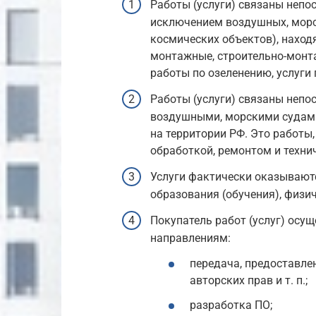
Работы (услуги) связаны неп
исключением воздушных, морск
космических объектов), наход
монтажные, строительно-монт
работы по озеленению, услуги 
Работы (услуги) связаны неп
воздушными, морскими судами
на территории РФ. Это работы,
обработкой, ремонтом и техн
Услуги фактически оказываютс
образования (обучения), физич
Покупатель работ (услуг) осущ
направлениям:
передача, предоставлен
авторских прав и т. п.;
разработка ПО;