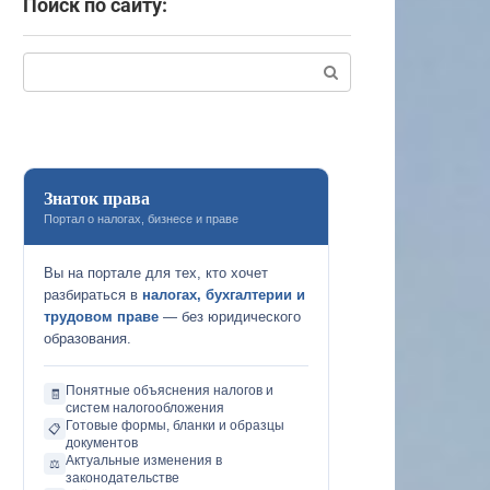
Поиск по сайту:
Поиск:
Знаток права
Портал о налогах, бизнесе и праве
Вы на портале для тех, кто хочет
разбираться в
налогах, бухгалтерии и
трудовом праве
— без юридического
образования.
Понятные объяснения налогов и
🧾
систем налогообложения
Готовые формы, бланки и образцы
📋
документов
Актуальные изменения в
⚖️
законодательстве