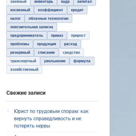
заемный
инвентарь
кадр
капитал
косвенный
коэффициент
кредит
налог
облачные технологии
пояснительная записка
предприниматель
приказ
прирост
проблемы
продукция
расход
резервный
списание
средство
транспортный
увольнение
формула
хозяйственный
Свежие записи
Юрист по трудовым спорам: как
вернуть справедливость и не
потерять нервы