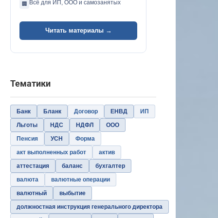
Всё для ИП, ООО и самозанятых
🏢
Читать материалы →
Тематики
Банк
Бланк
Договор
ЕНВД
ИП
Льготы
НДС
НДФЛ
ООО
Пенсия
УСН
Форма
акт выполненных работ
актив
аттестация
баланс
бухгалтер
валюта
валютные операции
валютный
выбытие
должностная инструкция генерального директора