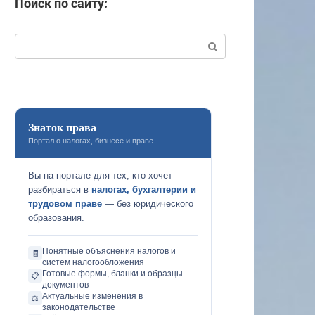
Поиск по сайту:
Поиск:
Знаток права
Портал о налогах, бизнесе и праве
Вы на портале для тех, кто хочет
разбираться в
налогах, бухгалтерии и
трудовом праве
— без юридического
образования.
Понятные объяснения налогов и
🧾
систем налогообложения
Готовые формы, бланки и образцы
📋
документов
Актуальные изменения в
⚖️
законодательстве