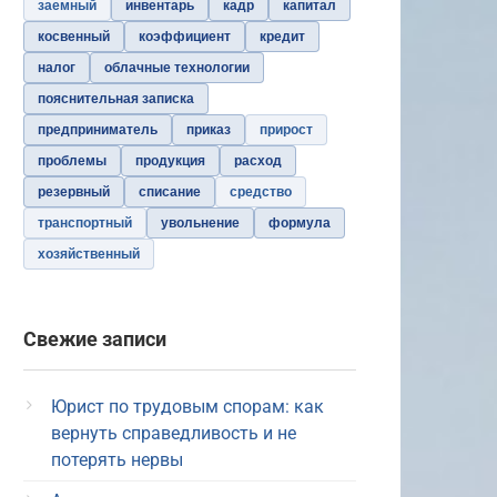
заемный
инвентарь
кадр
капитал
косвенный
коэффициент
кредит
налог
облачные технологии
пояснительная записка
предприниматель
приказ
прирост
проблемы
продукция
расход
резервный
списание
средство
транспортный
увольнение
формула
хозяйственный
Свежие записи
Юрист по трудовым спорам: как
вернуть справедливость и не
потерять нервы