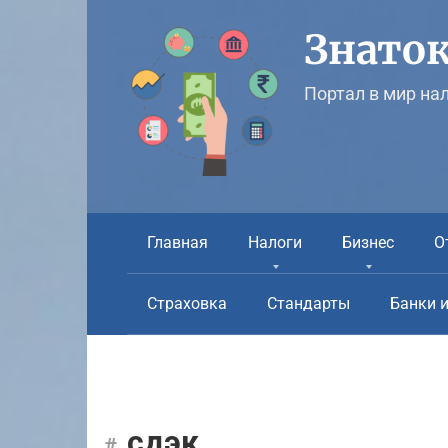
Перейти
к
Знаток
контенту
Портал в мир на
Главная
Налоги
Бизнес
О
Страховка
Стандарты
Банки 
сдэк