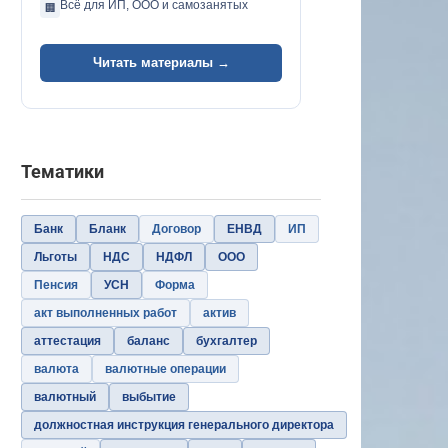
Всё для ИП, ООО и самозанятых
🏢
Читать материалы →
Тематики
Банк
Бланк
Договор
ЕНВД
ИП
Льготы
НДС
НДФЛ
ООО
Пенсия
УСН
Форма
акт выполненных работ
актив
аттестация
баланс
бухгалтер
валюта
валютные операции
валютный
выбытие
должностная инструкция генерального директора