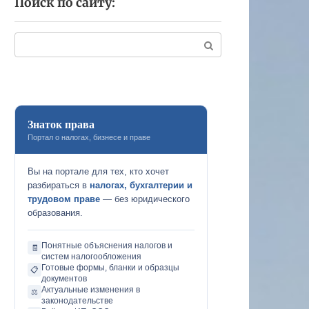
Поиск по сайту:
Поиск:
Знаток права
Портал о налогах, бизнесе и праве
Вы на портале для тех, кто хочет
разбираться в
налогах, бухгалтерии и
трудовом праве
— без юридического
образования.
Понятные объяснения налогов и
🧾
систем налогообложения
Готовые формы, бланки и образцы
📋
документов
Актуальные изменения в
⚖️
законодательстве