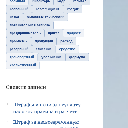
заемный
инвентарь
кадр
капитал
косвенный
коэффициент
кредит
налог
облачные технологии
пояснительная записка
предприниматель
приказ
прирост
проблемы
продукция
расход
резервный
списание
средство
транспортный
увольнение
формула
хозяйственный
Свежие записи
Штрафы и пени за неуплату
налогов: правила и расчеты
Штраф за несвоевременную