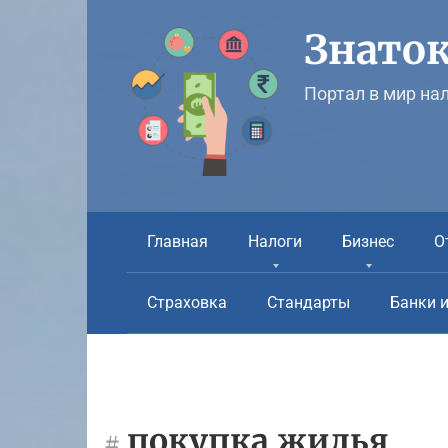
Перейти
к
Знаток
контенту
Портал в мир на
Главная
Налоги
Бизнес
О
Страховка
Стандарты
Банки 
покупка жилья