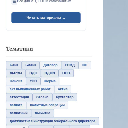
Всё для ИП, ООО и самозанятых
🏢
Читать материалы →
Тематики
Банк
Бланк
Договор
ЕНВД
ИП
Льготы
НДС
НДФЛ
ООО
Пенсия
УСН
Форма
акт выполненных работ
актив
аттестация
баланс
бухгалтер
валюта
валютные операции
валютный
выбытие
должностная инструкция генерального директора