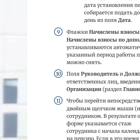
дата установления пе
собирается подать д
день из поля
Дата
.
Флажки
Начислены взносы 
Начислены взносы по доп
устанавливаются автоматич
указанный период работы п
можно снять.
Поля
Руководитель
и
Долж
ответственных лиц, введен
Организации
(раздел
Главн
Чтобы перейти непосредств
двойным щелчком мыши (или
сотрудником. В результате
форме указывается стаж
сотрудника с начала календ
на пенсию. Если в это врем