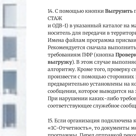
14. С помощью кнопки
Выгрузить
п
СТАЖ
и ОДВ-1) в указанный каталог на 
носитель для передачи в территор
Имена файлам программа присваи
Рекомендуется сначала выполнить 
требованиям ПФР (кнопка
Провер
выгрузку
). В этом случае выполня
алгоритму. Кроме того, проверку 
произвести с помощью сторонних
предварительно установлены на к
сообщении, которое выводится на 
При нарушении каких-либо требо
соответствующее служебное сообщ
15. Если организация подключена к
«1С-Отчетность», то документы м
программы. Перед отправкой рек