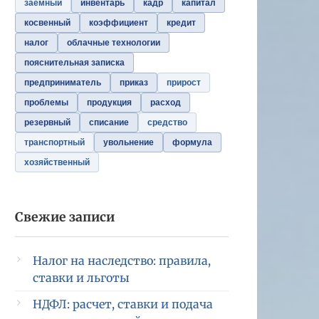
заемный
инвентарь
кадр
капитал
косвенный
коэффициент
кредит
налог
облачные технологии
пояснительная записка
предприниматель
приказ
прирост
проблемы
продукция
расход
резервный
списание
средство
транспортный
увольнение
формула
хозяйственный
Свежие записи
Налог на наследство: правила,
ставки и льготы
НДФЛ: расчет, ставки и подача