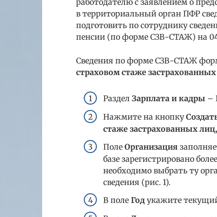
работодателю с заявлением о пред
в территориальный орган ПФР све
подготовить по сотруднику сведен
пенсии (по форме СЗВ-СТАЖ) на 04
Сведения по форме СЗВ-СТАЖ фо
страховом стаже застрахованных
Раздел
Зарплата и кадры
–
Нажмите на кнопку
Создат
стаже застрахованных лиц
Поле
Организация
заполняе
базе зарегистрировано боле
необходимо выбрать ту орг
сведения (рис. 1).
В поле
Год
укажите текущий 