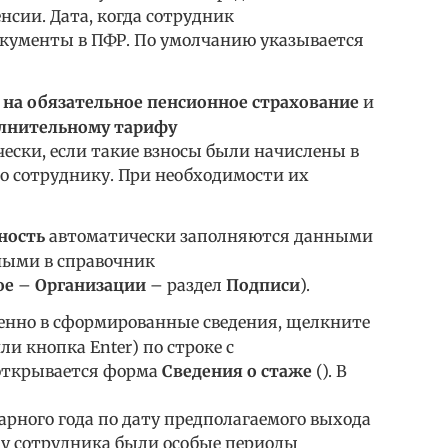
нсии. Дата, когда сотрудник
окументы в ПФР. По умолчанию указывается
на обязательное пенсионное страхование
и
олнительному тарифу
ески, если такие взносы были начислены в
о сотруднику. При необходимости их
ность
автоматически заполняются данными
ными в справочник
ое
–
Организации
– раздел
Подписи
).
енно в сформированные сведения, щелкните
 кнопка Enter) по строке с
 открывается форма
Сведения о стаже
(). В
арного года по дату предполагаемого выхода
я у сотрудника были особые периоды