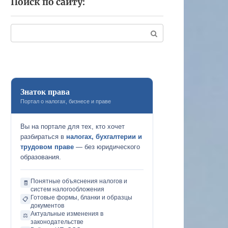
Поиск по сайту:
Поиск:
Знаток права
Портал о налогах, бизнесе и праве
Вы на портале для тех, кто хочет
разбираться в
налогах, бухгалтерии и
трудовом праве
— без юридического
образования.
Понятные объяснения налогов и
🧾
систем налогообложения
Готовые формы, бланки и образцы
📋
документов
Актуальные изменения в
⚖️
законодательстве