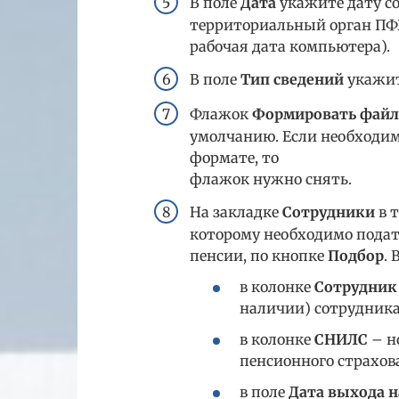
В поле
Дата
укажите дату со
территориальный орган ПФ
рабочая дата компьютера).
В поле
Тип сведений
укажи
Флажок
Формировать файл 
умолчанию. Если необходим
формате, то
флажок нужно снять.
На закладке
Сотрудники
в 
которому необходимо подат
пенсии, по кнопке
Подбор
. 
в колонке
Сотрудник
наличии) сотрудника
в колонке
СНИЛС
– н
пенсионного страхов
в поле
Дата выхода 