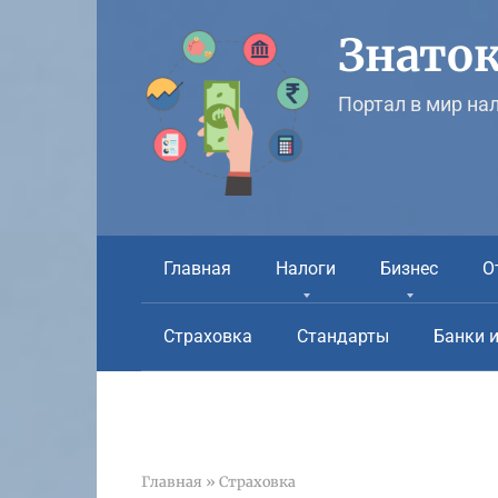
Перейти
к
Знаток
контенту
Портал в мир на
Главная
Налоги
Бизнес
О
Страховка
Стандарты
Банки 
Главная
»
Страховка