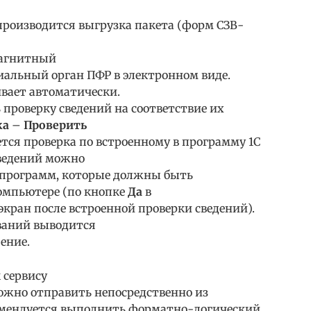
роизводится выгрузка пакета (форм СЗВ-
магнитный
иальный орган ПФР в электронном виде.
вает автоматически.
проверку сведений на соответствие их
ка
–
Проверить
ется проверка по встроенному в программу 1С
сведений можно
 программ, которые должны быть
омпьютере (по кнопке
Да
в
экран после встроенной проверки сведений).
ваний выводится
ение.
 сервису
ожно отправить непосредственно из
омендуется выполнить форматно-логический