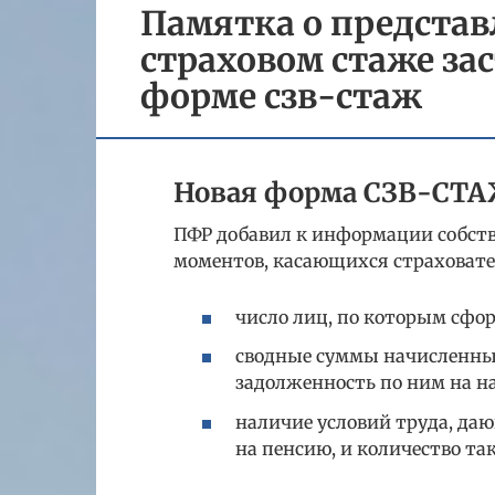
Памятка о представ
страховом стаже за
форме сзв-стаж
Новая форма СЗВ-СТ
ПФР добавил к информации собств
моментов, касающихся страховате
число лиц, по которым сфо
сводные суммы начисленных
задолженность по ним на на
наличие условий труда, да
на пенсию, и количество та