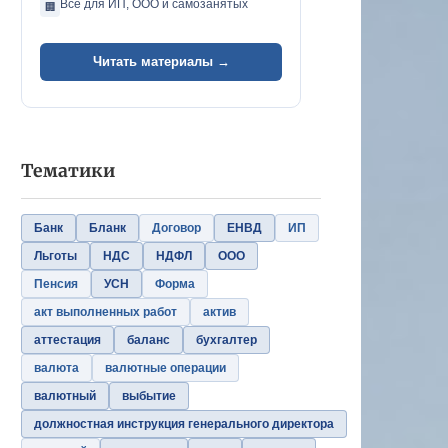
Всё для ИП, ООО и самозанятых
🏢
Читать материалы →
Тематики
Банк
Бланк
Договор
ЕНВД
ИП
Льготы
НДС
НДФЛ
ООО
Пенсия
УСН
Форма
акт выполненных работ
актив
аттестация
баланс
бухгалтер
валюта
валютные операции
валютный
выбытие
должностная инструкция генерального директора