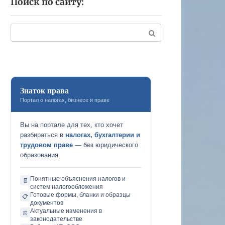
Поиск по сайту:
Поиск:
Знаток права
Портал о налогах, бизнесе и праве
Вы на портале для тех, кто хочет
разбираться в
налогах, бухгалтерии и
трудовом праве
— без юридического
образования.
Понятные объяснения налогов и
🧾
систем налогообложения
Готовые формы, бланки и образцы
📋
документов
Актуальные изменения в
⚖️
законодательстве