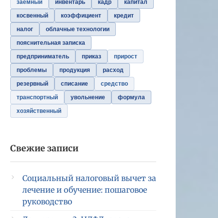
заемный
инвентарь
кадр
капитал
косвенный
коэффициент
кредит
налог
облачные технологии
пояснительная записка
предприниматель
приказ
прирост
проблемы
продукция
расход
резервный
списание
средство
транспортный
увольнение
формула
хозяйственный
Свежие записи
Социальный налоговый вычет за
лечение и обучение: пошаговое
руководство