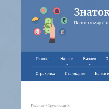
Перейти
к
Знаток
контенту
Портал в мир на
Главная
Налоги
Бизнес
О
Страховка
Стандарты
Банки 
Главная
»
Труд и отдых