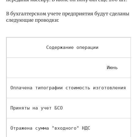
В бухгалтерском учете предприятия будут сделаны
следующие проводки:
             Содержание операции            
                                   Июнь       
Оплачена типографии стоимость изготовления  БС
Приняты на учет БСО                         
Отражена сумма "входного" НДС               