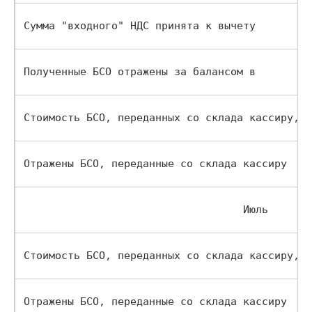
Сумма "входного" НДС принята к вычету       
Полученные БСО отражены за балансом в       ус
Стоимость БСО, переданных со склада кассиру,вк
Отражены БСО, переданные со склада кассиру  дл
                                   Июль       
Стоимость БСО, переданных со склада кассиру,вк
Отражены БСО, переданные со склада кассиру  дл