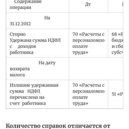
Содержание
Дт
К
операции
На
31.12.2012
Сторно
70 «Расчеты с
68 «Р
Удержана сумма НДФЛ
персоналомпо
бюджет
с доходов
оплате
и сбора
работника
труда»
субс
На дату
возврата
налога
Излишне удержанная
70 «Расчеты с
сумма НДФЛ
персоналомпо
51 «Рас
перечислена на
оплате
счет работника
труда»
Количество справок отличается от