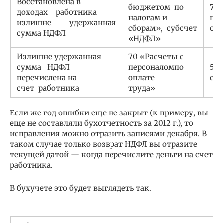
Восстановлена в
бюджетом по
70
доходах работника
налогам и
пер
излишне удержанная
сборам», субсчет
оп
сумма НДФЛ
«НДФЛ»
Излишне удержанная
70 «Расчеты с
сумма НДФЛ
персоналомпо
51 
перечислена на
оплате
сче
счет работника
труда»
Если же год ошибки еще не закрыт (к примеру, вы
еще не составляли бухотчетность за 2012 г.), то
исправления можно отразить записями декабря. В
таком случае только возврат НДФЛ вы отразите
текущей датой — когда перечислите деньги на счет
работника.
В бухучете это будет выглядеть так.