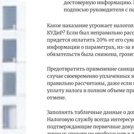
достоверную информацию. 
подписью руководителя с пе
Какое наказание угрожает налогоп
КУДиР? Если был неправильно рас
придется оплатить 20% от его су
информации о параметрах, из-за 
обязательств была снижена, грозит
Предотвратить применение санкци
случае своевременно уплаченных 
правильно рассчитаны, даже если
уплату налога в полном объеме п
отмене.
Заполнять табличные данные о до
Налоговую службу всегда интересу
подтверждающие первичные докуме
личных средств не отображают в д