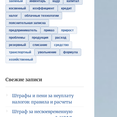
заемный
инвентарь
кадр
капитал
косвенный
коэффициент
кредит
налог
облачные технологии
пояснительная записка
предприниматель
приказ
прирост
проблемы
продукция
расход
резервный
списание
средство
транспортный
увольнение
формула
хозяйственный
Свежие записи
Штрафы и пени за неуплату
налогов: правила и расчеты
Штраф за несвоевременную