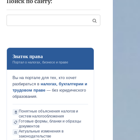
Поиск по сайту:
Поиск:
Знаток права
Портал о налогах, бизнесе и праве
Вы на портале для тех, кто хочет
разбираться в
налогах, бухгалтерии и
трудовом праве
— без юридического
образования.
Понятные объяснения налогов и
🧾
систем налогообложения
Готовые формы, бланки и образцы
📋
документов
Актуальные изменения в
⚖️
законодательстве