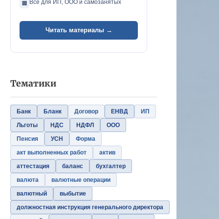
Всё для ИП, ООО и самозанятых
🏢
Читать материалы →
Тематики
Банк
Бланк
Договор
ЕНВД
ИП
Льготы
НДС
НДФЛ
ООО
Пенсия
УСН
Форма
акт выполненных работ
актив
аттестация
баланс
бухгалтер
валюта
валютные операции
валютный
выбытие
должностная инструкция генерального директора