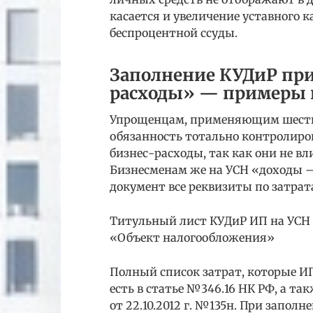
касается и увеличение уставного 
беспроцентной ссуды.
Заполнение КУДиР пр
расходы» — примеры
Упрощенцам, применяющим шести
обязанность тотально контролирова
бизнес-расходы, так как они не вл
Бизнесменам же на УСН «доходы 
документ все реквизиты по затрат
Титульный лист КУДиР ИП на УСН 
«Объект налогообложения»
Полный список затрат, которые ИП
есть в статье №346.16 НК РФ, а т
от 22.10.2012 г. №135н. При запол