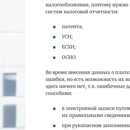
налогообложения, поэтому нужно
систем налоговой отчетности:
патента;
УСН;
ЕСХН;
ОСНО.
Во время внесения данных о пла
ошибки, но есть возможность их и
здесь ничего нет, т.к. ошибочные
способами:
в электронной записи путе
их правильными сведениям
при рукописном заполнении