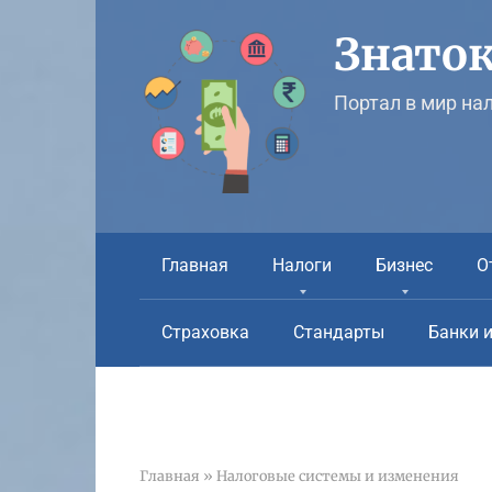
Перейти
к
Знаток
контенту
Портал в мир на
Главная
Налоги
Бизнес
О
Страховка
Стандарты
Банки 
Главная
»
Налоговые системы и изменения