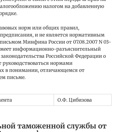
алогообложению налогом на добавленную
орядке.
авовых норм или общих правил,
редписания, и не является нормативным
 письмом Минфина России от 07.08.2007 N 03-
о имеет информационно-разъяснительный
 законодательства Российской Федерации о
ет руководствоваться нормами
рах в понимании, отличающемся от
ем письме.
мента
О.Ф. Цибизова
ной таможенной службы от