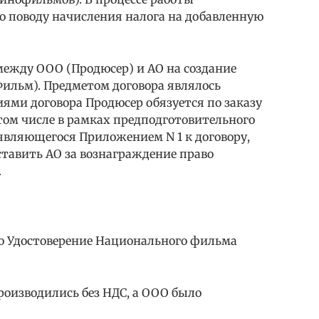
no поводу начисления налога на добавленную
 между ООО (Продюсер) и АО на создание
Фильм). Предметом договора являлось
иями договора Продюсер обязуется по заказу
 том числе в рамках предподготовительного
 являющегося Приложением N 1 к договору,
тавить АО за вознаграждение право
.
о Удостоверение Национального фильма
роизводились без НДС, а ООО было