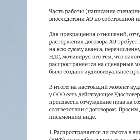
Часть работы (написание сценарн
впоследствии АО по собственной и
Для прекращения отношений, отч
расторжения договора АО требует
на всю сумму аванса, перечисленн
НДС, мотивируя это тем, что налого
распространяется на сценарные мат
было создано аудиовизуальное про
В итоге: на настоящий момент ауд
у ООО есть действующее Удостове
произвести отчуждение прав на с
соответствии с договором. Просим
письменном виде.
1. Распространяется ли льгота в 
(УНФ) по освобождению от уплаты НД