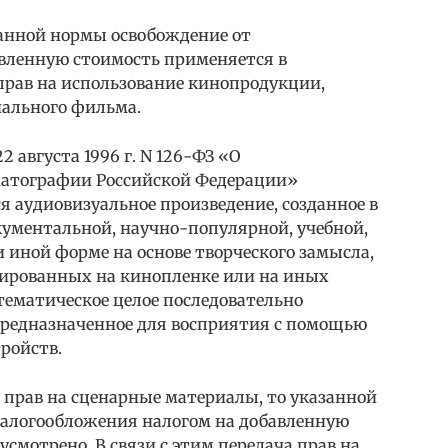
занной нормы освобождение от
вленную стоимость применяется в
прав на использование кинопродукции,
нального фильма.
2 августа 1996 г. N 126-ФЗ «О
матографии Российской Федерации»
я аудиовизуальное произведение, созданное в
ументальной, научно-популярной, учебной,
 иной форме на основе творческого замысла,
сированных на кинопленке или на иных
тематическое целое последовательно
предназначенное для восприятия с помощью
ройств.
е прав на сценарные материалы, то указанной
налогообложения налогом на добавленную
смотрено. В связи с этим передача прав на