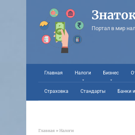
Перейти
к
Знаток
контенту
Портал в мир на
Главная
Налоги
Бизнес
О
Страховка
Стандарты
Банки 
Главная
»
Налоги