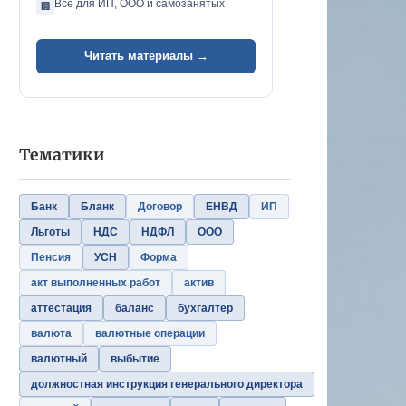
Всё для ИП, ООО и самозанятых
🏢
Читать материалы →
Тематики
Банк
Бланк
Договор
ЕНВД
ИП
Льготы
НДС
НДФЛ
ООО
Пенсия
УСН
Форма
акт выполненных работ
актив
аттестация
баланс
бухгалтер
валюта
валютные операции
валютный
выбытие
должностная инструкция генерального директора