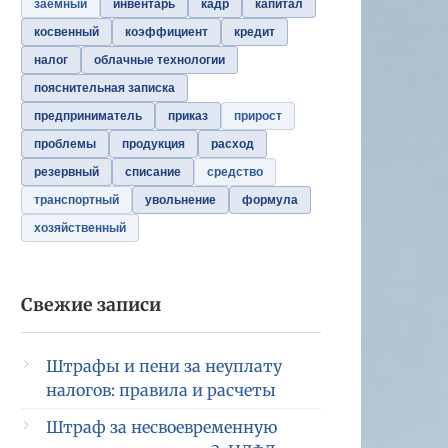
заемный
инвентарь
кадр
капитал
косвенный
коэффициент
кредит
налог
облачные технологии
пояснительная записка
предприниматель
приказ
прирост
проблемы
продукция
расход
резервный
списание
средство
транспортный
увольнение
формула
хозяйственный
Свежие записи
Штрафы и пени за неуплату
налогов: правила и расчеты
Штраф за несвоевременную