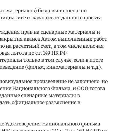
ых материалов) была выполнена, но
нициативе отказалось от данного проекта.
уждения прав на сценарные материалы и
 закрытия аванса Актом выполненных работ
ую на расчетный счет, в том числе включая
вая льгота по ст. 149 НК РФ
ериалы только в том случае, если в итоге
изведение (фильм, киноматериалы и т.д.).
иовизуальное произведение не закончено, но
рение Национального Фильма, и ООО готова
озданные сценарные материалы в
 дать официальное разъяснение в
виде Удостоверения Национального фильма
С на основании п. 21) п. 2 ст. 149 НК РФ на