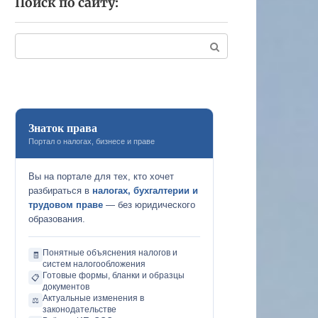
Поиск по сайту:
Поиск:
Знаток права
Портал о налогах, бизнесе и праве
Вы на портале для тех, кто хочет
разбираться в
налогах, бухгалтерии и
трудовом праве
— без юридического
образования.
Понятные объяснения налогов и
🧾
систем налогообложения
Готовые формы, бланки и образцы
📋
документов
Актуальные изменения в
⚖️
законодательстве