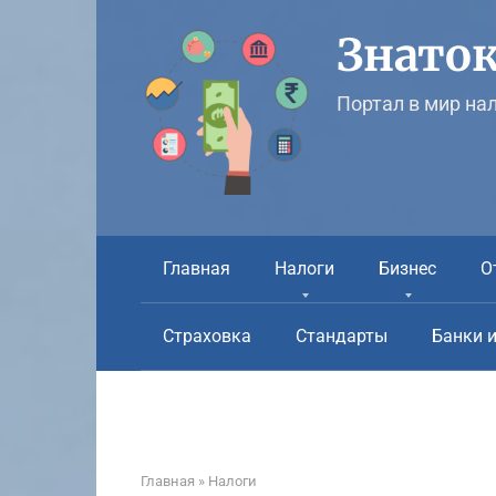
Перейти
к
Знаток
контенту
Портал в мир на
Главная
Налоги
Бизнес
О
Страховка
Стандарты
Банки 
Главная
»
Налоги