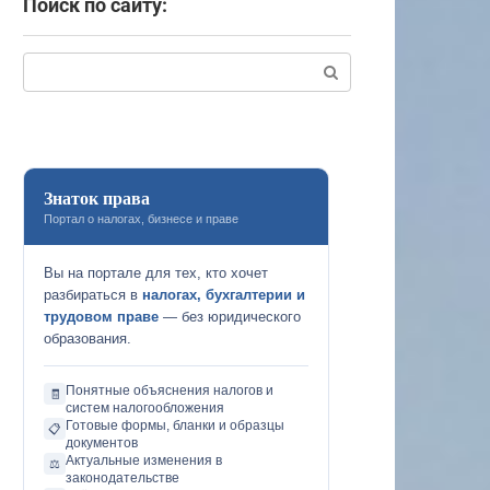
Поиск по сайту:
Поиск:
Знаток права
Портал о налогах, бизнесе и праве
Вы на портале для тех, кто хочет
разбираться в
налогах, бухгалтерии и
трудовом праве
— без юридического
образования.
Понятные объяснения налогов и
🧾
систем налогообложения
Готовые формы, бланки и образцы
📋
документов
Актуальные изменения в
⚖️
законодательстве