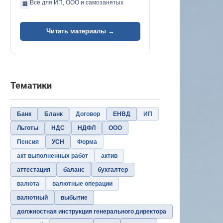
Всё для ИП, ООО и самозанятых
🏢
Читать материалы →
Тематики
Банк
Бланк
Договор
ЕНВД
ИП
Льготы
НДС
НДФЛ
ООО
Пенсия
УСН
Форма
акт выполненных работ
актив
аттестация
баланс
бухгалтер
валюта
валютные операции
валютный
выбытие
должностная инструкция генерального директора