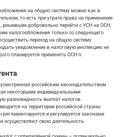
ообложения на общую систему можно как в
ельном, то есть при утрате права на применение
, решившие добровольно перейти с УСН на ОСН,
жим налогообложения только со следующего
 осуществить переход на общую систему
подать уведомление в налоговую инспекцию не
орого планируется применять ОСН п.
тента
едусмотренная российским законодательством
мая некоторыми индивидуальными
ую разновидность выплат налогов
вводится на территории российской страны
н регламентируется и регулируется законами
ли осуществляют свою деятельность.
 налог с определённой суммы – потенциально