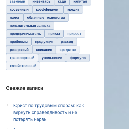
заемный
инвентарь
кадр
капитал
косвенный
коэффициент
кредит
налог
облачные технологии
пояснительная записка
предприниматель
приказ
прирост
проблемы
продукция
расход
резервный
списание
средство
транспортный
увольнение
формула
хозяйственный
Свежие записи
Юрист по трудовым спорам: как
вернуть справедливость и не
потерять нервы