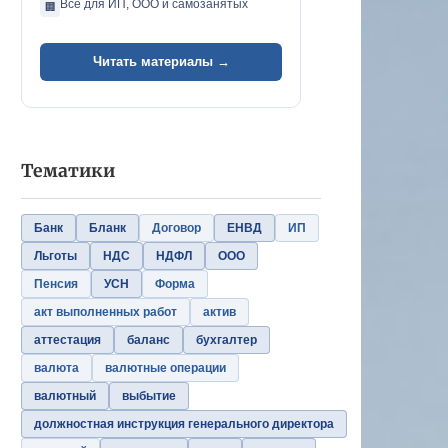
Всё для ИП, ООО и самозанятых
🏢
Читать материалы →
Тематики
Банк
Бланк
Договор
ЕНВД
ИП
Льготы
НДС
НДФЛ
ООО
Пенсия
УСН
Форма
акт выполненных работ
актив
аттестация
баланс
бухгалтер
валюта
валютные операции
валютный
выбытие
должностная инструкция генерального директора