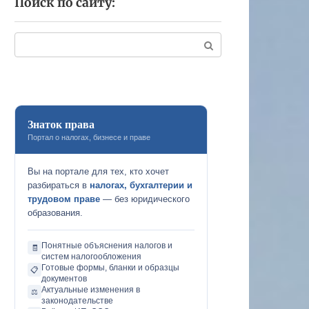
Поиск по сайту:
Поиск:
Знаток права
Портал о налогах, бизнесе и праве
Вы на портале для тех, кто хочет
разбираться в
налогах, бухгалтерии и
трудовом праве
— без юридического
образования.
Понятные объяснения налогов и
🧾
систем налогообложения
Готовые формы, бланки и образцы
📋
документов
Актуальные изменения в
⚖️
законодательстве