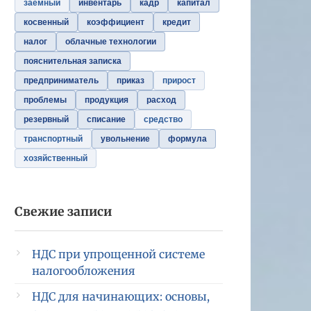
заемный
инвентарь
кадр
капитал
косвенный
коэффициент
кредит
налог
облачные технологии
пояснительная записка
предприниматель
приказ
прирост
проблемы
продукция
расход
резервный
списание
средство
транспортный
увольнение
формула
хозяйственный
Свежие записи
НДС при упрощенной системе
налогообложения
НДС для начинающих: основы,