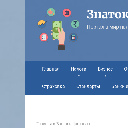
Перейти
к
Знаток
контенту
Портал в мир на
Главная
Налоги
Бизнес
О
Страховка
Стандарты
Банки 
Главная
»
Банки и финансы