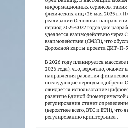
Open Banking. В настоящий момен
информационных сервисов, таких 
физических лиц (26 мая 2025 г.).
реализации Основных направлени
период 2025-2027 годов уже разра
уделяется взаимодействию через 
взаимодействия (СМЭВ), что обус
Дорожной карты проекта ДИТ-П-5
В 2026 году планируется массовое 
2026 года), что, вероятно, окажет
направления развития финансовог
последующие периоды одобрены Со
ожидается использование цифрово
развитие Единой биометрической 
регулирования станет определени
(вероятнее всего, BTC и ETH), что
регулированию крипторынка .