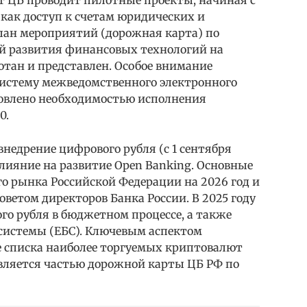
т ЦБ проводит пилотные проекты, начиная с
как доступ к счетам юридических и
 План мероприятий (дорожная карта) по
й развития финансовых технологий на
ботан и представлен. Особое внимание
Систему межведомственного электронного
ловлено необходимостью исполнения
0.
внедрение цифрового рубля (с 1 сентября
 влияние на развитие Open Banking. Основные
о рынка Российской Федерации на 2026 год и
ветом директоров Банка России. В 2025 году
го рубля в бюджетном процессе, а также
системы (ЕБС). Ключевым аспектом
е списка наиболее торгуемых криптовалют
 является частью дорожной карты ЦБ РФ по