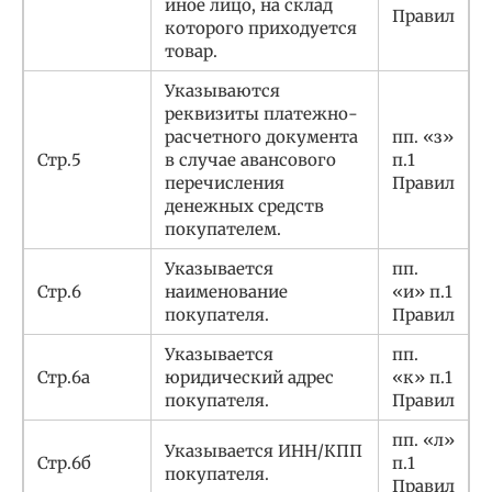
иное лицо, на склад
Правил
которого приходуется
товар.
Указываются
реквизиты платежно-
расчетного документа
пп. «з»
Стр.5
в случае авансового
п.1
перечисления
Правил
денежных средств
покупателем.
Указывается
пп.
Стр.6
наименование
«и» п.1
покупателя.
Правил
Указывается
пп.
Стр.6а
юридический адрес
«к» п.1
покупателя.
Правил
пп. «л»
Указывается ИНН/КПП
Стр.6б
п.1
покупателя.
Правил