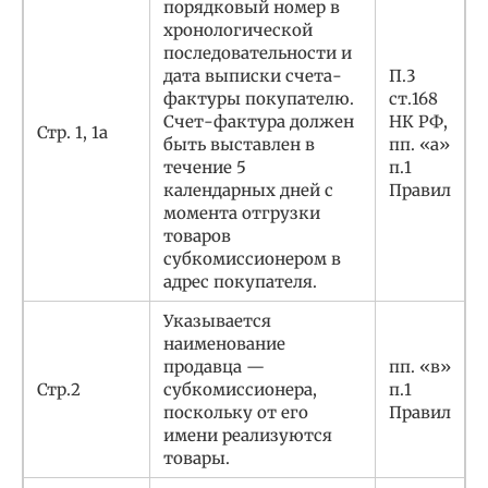
порядковый номер в
хронологической
последовательности и
дата выписки счета-
П.3
фактуры покупателю.
ст.168
Счет-фактура должен
НК РФ,
Стр. 1, 1а
быть выставлен в
пп. «а»
течение 5
п.1
календарных дней с
Правил
момента отгрузки
товаров
субкомиссионером в
адрес покупателя.
Указывается
наименование
продавца —
пп. «в»
Стр.2
субкомиссионера,
п.1
поскольку от его
Правил
имени реализуются
товары.