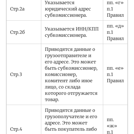
Указывается
пп. «г»
Стр.2а
юридический адрес
п.1
субкомиссионера.
Правил
пп. «д»
Указывается ИНН/КПП
Стр.2б
п.1
субкомиссионера.
Правил
Приводятся данные о
грузоотправителе и
его адресе. Это может
быть субкомиссионер,
пп. «е»
Стр.3
комиссионер,
п.1
комитент либо иное
Правил
лицо, со склада
которого отгружается
товар.
Приводятся данные о
грузополучателе и его
пп.
адресе. Это может
«ж»
Стр.4
быть покупатель либо
п.1