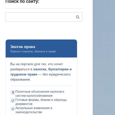
Поиск по сайту:
Поиск:
Знаток права
Портал о налогах, бизнесе и праве
Вы на портале для тех, кто хочет
разбираться в
налогах, бухгалтерии и
трудовом праве
— без юридического
образования.
Понятные объяснения налогов и
🧾
систем налогообложения
Готовые формы, бланки и образцы
📋
документов
Актуальные изменения в
⚖️
законодательстве