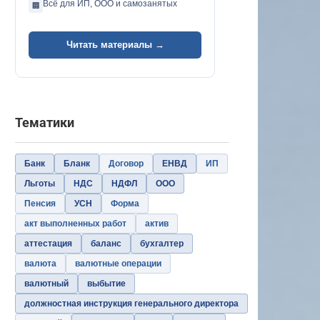
Всё для ИП, ООО и самозанятых
🏢
Читать материалы →
Тематики
Банк
Бланк
Договор
ЕНВД
ИП
Льготы
НДС
НДФЛ
ООО
Пенсия
УСН
Форма
акт выполненных работ
актив
аттестация
баланс
бухгалтер
валюта
валютные операции
валютный
выбытие
должностная инструкция генерального директора