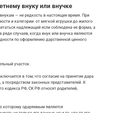
тнему внуку или внучке
внукам — не редкость в настоящее время. При
ости и категории: от мягкой игрушки до жилого
читаться надлежащей если соблюдена ее форма, а
в ряде случаев, когда внук или внучка являются
удности по оформлению дарственной ценного
ельный участок.
ключается в том, что согласие на принятие дара
 а посредством законных представителей. К
о кодекса РФ, СК РФ относят родителей,
 по которому одаряемым является
ать не только его данные, но и то, что от его