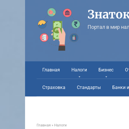
Перейти
к
Знаток
контенту
Портал в мир на
Главная
Налоги
Бизнес
О
Страховка
Стандарты
Банки 
Главная
»
Налоги