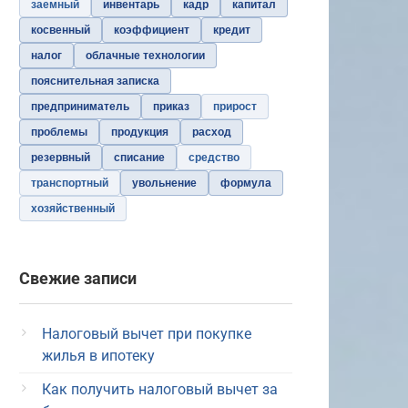
заемный
инвентарь
кадр
капитал
косвенный
коэффициент
кредит
налог
облачные технологии
пояснительная записка
предприниматель
приказ
прирост
проблемы
продукция
расход
резервный
списание
средство
транспортный
увольнение
формула
хозяйственный
Свежие записи
Налоговый вычет при покупке
жилья в ипотеку
Как получить налоговый вычет за