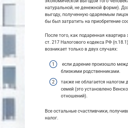
экономической выгодой того человека
натуральной, не денежной форме). До
выгоду, полученную одаряемым лицом,
бы был затратить на приобретение с
После того, как подаренная квартира 
ст. 217 Налогового кодекса РФ (п.18.
возникает только в двух случаях:
если дарение произошло межд
близкими родственниками.
также не облагается налогом 
семей (это установлено Венск
отношений).
Все остальные счастливчики, получив
налог.